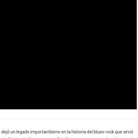
dejó un legado importantísimo en la historia del blues-rock que sirvió