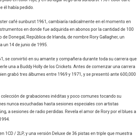
e él había pedido.
tocaster café sunburst 1961, cambiaría radicalmente en el momento en
nstrumentos en donde fue adquirida en abonos por la cantidad de 100
o de Donegal, República de Irlanda, de nombre Rory Gallagher, un
ra un 14 de junio de 1995.
61, se convirtió en su amante y compañera durante toda su carrera que
 verle una a Buddy Holly de los Crickets. Antes de comenzar una carrera
ien grabó tres álbumes entre 1969 y 1971, y se presentó ante 600,000
a colección de grabaciones inéditas y poco comunes tocando su
ones nunca escuchadas hasta sesiones especiales con artistas
g, a sesiones de radio perdidas. Revela el amor de Rory por el blues a
 1994.
n 1CD / 2LP, y una versión Deluxe de 36 pistas en triple que muestra