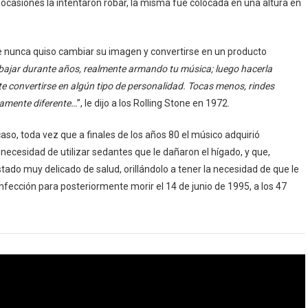
s ocasiones la intentaron robar, la misma fue colocada en una altura en
ue nunca quiso cambiar su imagen y convertirse en un producto
abajar durante años, realmente armando tu música; luego hacerla
 convertirse en algún tipo de personalidad. Tocas menos, rindes
tamente diferente…
”, le dijo a los Rolling Stone en 1972.
caso, toda vez que a finales de los años 80 el músico adquirió
a necesidad de utilizar sedantes que le dañaron el hígado, y que,
estado muy delicado de salud, orillándolo a tener la necesidad de que le
infección para posteriormente morir el 14 de junio de 1995, a los 47