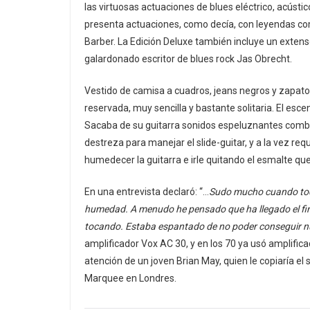
las virtuosas actuaciones de blues eléctrico, acústi
presenta actuaciones, como decía, con leyendas co
Barber. La Edición Deluxe también incluye un extenso
galardonado escritor de blues rock Jas Obrecht.
Vestido de camisa a cuadros, jeans negros y zapatos
reservada, muy sencilla y bastante solitaria. El es
Sacaba de su guitarra sonidos espeluznantes combina
destreza para manejar el slide-guitar, y a la vez re
humedecer la guitarra e irle quitando el esmalte que
En una entrevista declaró: “…
Sudo mucho cuando toco
humedad. A menudo he pensado que ha llegado el fin
tocando. Estaba espantado de no poder conseguir nu
amplificador Vox AC 30, y en los 70 ya usó amplifica
atención de un joven Brian May, quien le copiaría el
Marquee en Londres.