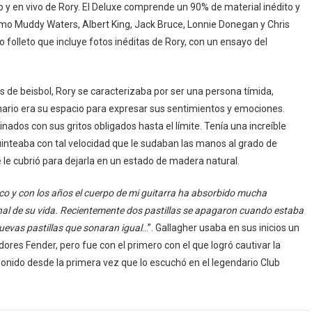
co y en vivo de Rory. El Deluxe comprende un 90% de material inédito y
mo Muddy Waters, Albert King, Jack Bruce, Lonnie Donegan y Chris
 folleto que incluye fotos inéditas de Rory, con un ensayo del
 de beisbol, Rory se caracterizaba por ser una persona tímida,
cenario era su espacio para expresar sus sentimientos y emociones.
dos con sus gritos obligados hasta el límite. Tenía una increíble
quinteaba con tal velocidad que le sudaban las manos al grado de
 le cubrió para dejarla en un estado de madera natural.
 y con los años el cuerpo de mi guitarra ha absorbido mucha
al de su vida. Recientemente dos pastillas se apagaron cuando estaba
evas pastillas que sonaran igual
…”. Gallagher usaba en sus inicios un
dores Fender, pero fue con el primero con el que logró cautivar la
 sonido desde la primera vez que lo escuchó en el legendario Club