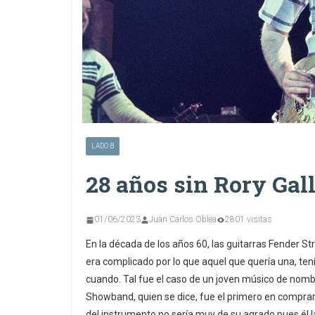
LADO B
28 años sin Rory Gal
01/06/2023
Juan Carlos Oblea
2801 visitas
En la década de los años 60, las guitarras Fender St
era complicado por lo que aquel que quería una, tení
cuando. Tal fue el caso de un joven músico de nomb
Showband, quien se dice, fue el primero en comprar
del instrumento no sería muy de su agrado pues él la 