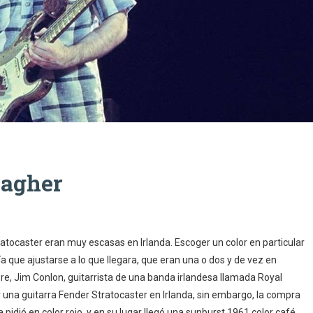
lagher
ratocaster eran muy escasas en Irlanda. Escoger un color en particular
a que ajustarse a lo que llegara, que eran una o dos y de vez en
re, Jim Conlon, guitarrista de una banda irlandesa llamada Royal
 una guitarra Fender Stratocaster en Irlanda, sin embargo, la compra
pidió en color rojo, y en su lugar llegó una sunburst 1961 color café