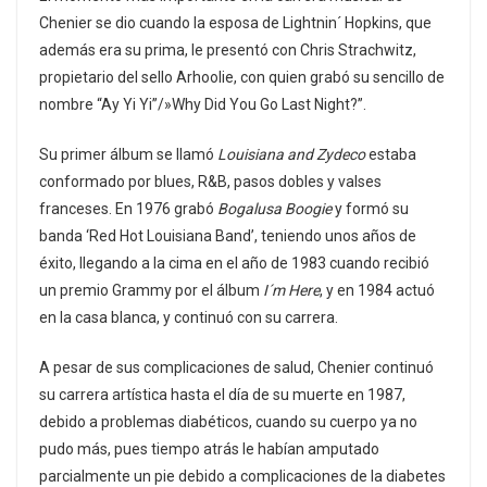
Chenier se dio cuando la esposa de Lightnin´ Hopkins, que
además era su prima, le presentó con Chris Strachwitz,
propietario del sello Arhoolie, con quien grabó su sencillo de
nombre “Ay Yi Yi”/»Why Did You Go Last Night?”.
Su primer álbum se llamó
Louisiana and Zydeco
estaba
conformado por blues, R&B, pasos dobles y valses
franceses. En 1976 grabó
Bogalusa Boogie
y formó su
banda ‘Red Hot Louisiana Band’, teniendo unos años de
éxito, llegando a la cima en el año de 1983 cuando recibió
un premio Grammy por el álbum
I´m Here
, y en 1984 actuó
en la casa blanca, y continuó con su carrera.
A pesar de sus complicaciones de salud, Chenier continuó
su carrera artística hasta el día de su muerte en 1987,
debido a problemas diabéticos, cuando su cuerpo ya no
pudo más, pues tiempo atrás le habían amputado
parcialmente un pie debido a complicaciones de la diabetes