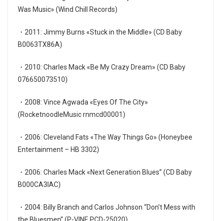
Was Music» (Wind Chill Records)
・2011: Jimmy Burns «Stuck in the Middle» (CD Baby
B0063TX86A)
・2010: Charles Mack «Be My Crazy Dream» (CD Baby
076650073510)
・2008: Vince Agwada «Eyes Of The City»
(RocketnoodleMusic rnmcd00001)
・2006: Cleveland Fats «The Way Things Go» (Honeybee
Entertainment – HB 3302)
・2006: Charles Mack «Next Generation Blues” (CD Baby
B000CA3IAC)
・2004: Billy Branch and Carlos Johnson “Don’t Mess with
the Bluesmen” (P-VINE PCD-25020)