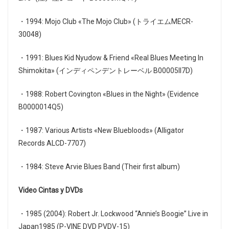
・1994: Mojo Club «The Mojo Club» (トライエムMECR-
30048)
・1991: Blues Kid Nyudow & Friend «Real Blues Meeting In
Shimokita» (インディペンデントレーベル B00005II7D)
・1988: Robert Covington «Blues in the Night» (Evidence
B0000014Q5)
・1987: Various Artists «New Bluebloods» (Alligator
Records ALCD-7707)
・1984: Steve Arvie Blues Band (Their first album)
Video Cintas y DVDs
・1985 (2004): Robert Jr. Lockwood “Annie’s Boogie” Live in
Japan1985 (P-VINE DVD PVDV-15)