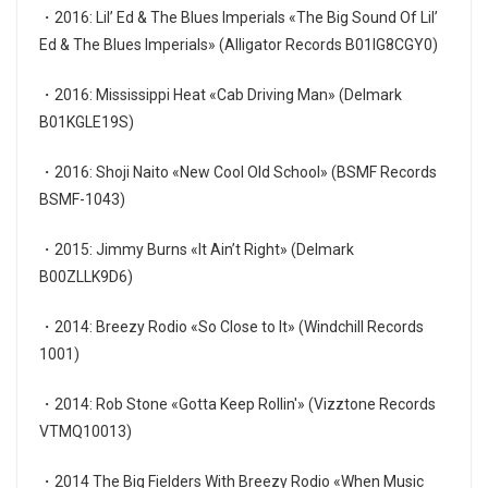
・2016: Lil’ Ed & The Blues Imperials «The Big Sound Of Lil’
Ed & The Blues Imperials» (Alligator Records B01IG8CGY0)
・2016: Mississippi Heat «Cab Driving Man» (Delmark
B01KGLE19S)
・2016: Shoji Naito «New Cool Old School» (BSMF Records
BSMF-1043)
・2015: Jimmy Burns «It Ain’t Right» (Delmark
B00ZLLK9D6)
・2014: Breezy Rodio «So Close to It» (Windchill Records
1001)
・2014: Rob Stone «Gotta Keep Rollin'» (Vizztone Records
VTMQ10013)
・2014 The Big Fielders With Breezy Rodio «When Music