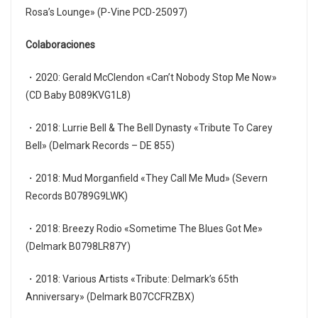
Rosa’s Lounge» (P-Vine PCD-25097)
Colaboraciones
・2020: Gerald McClendon «Can’t Nobody Stop Me Now»
(CD Baby B089KVG1L8)
・2018: Lurrie Bell & The Bell Dynasty «Tribute To Carey
Bell» (Delmark Records – DE 855)
・2018: Mud Morganfield «They Call Me Mud» (Severn
Records B0789G9LWK)
・2018: Breezy Rodio «Sometime The Blues Got Me»
(Delmark B0798LR87Y)
・2018: Various Artists «Tribute: Delmark’s 65th
Anniversary» (Delmark B07CCFRZBX)