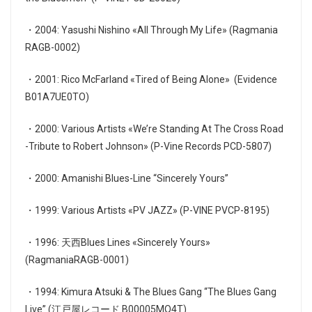
・2004: Yasushi Nishino «All Through My Life» (Ragmania
RAGB-0002)
・2001: Rico McFarland «Tired of Being Alone» ‎ (Evidence
B01A7UE0TO)
・2000: Various Artists «We’re Standing At The Cross Road
-Tribute to Robert Johnson» (P-Vine Records PCD-5807)
・2000: Amanishi Blues-Line “Sincerely Yours”
・1999: Various Artists «PV JAZZ» (P-VINE PVCP-8195)
・1996: 天西Blues Lines «Sincerely Yours»
(RagmaniaRAGB-0001)
・1994: Kimura Atsuki & The Blues Gang “The Blues Gang
Live” (江戸屋レコード B00005MQ4T)