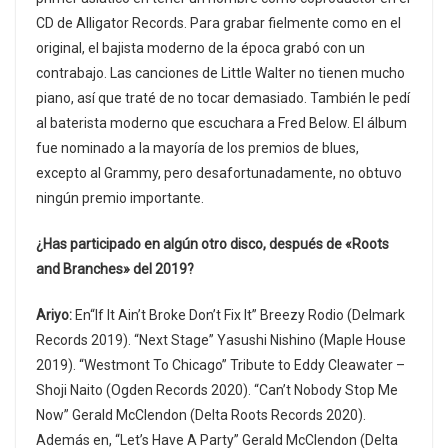
CD de Alligator Records. Para grabar fielmente como en el
original, el bajista moderno de la época grabó con un
contrabajo. Las canciones de Little Walter no tienen mucho
piano, así que traté de no tocar demasiado. También le pedí
al baterista moderno que escuchara a Fred Below. El álbum
fue nominado a la mayoría de los premios de blues,
excepto al Grammy, pero desafortunadamente, no obtuvo
ningún premio importante.
¿Has participado en algún otro disco, después de «Roots
and Branches» del 2019?
Ariyo:
En“If It Ain’t Broke Don’t Fix It” Breezy Rodio (Delmark
Records 2019). “Next Stage” Yasushi Nishino (Maple House
2019). “Westmont To Chicago” Tribute to Eddy Cleawater –
Shoji Naito (Ogden Records 2020). “Can’t Nobody Stop Me
Now” Gerald McClendon (Delta Roots Records 2020).
Además en, “Let’s Have A Party” Gerald McClendon (Delta