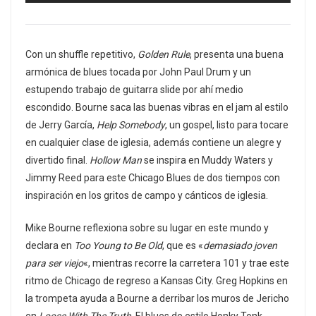
Con un shuffle repetitivo,
Golden Rule
, presenta una buena
armónica de blues tocada por John Paul Drum y un
estupendo trabajo de guitarra slide por ahí medio
escondido. Bourne saca las buenas vibras en el jam al estilo
de Jerry García,
Help Somebody
, un gospel, listo para tocare
en cualquier clase de iglesia, además contiene un alegre y
divertido final.
Hollow Man
se inspira en Muddy Waters y
Jimmy Reed para este Chicago Blues de dos tiempos con
inspiración en los gritos de campo y cánticos de iglesia.
Mike Bourne reflexiona sobre su lugar en este mundo y
declara en
Too Young to Be Old
, que es «
demasiado joven
para ser viejo
«, mientras recorre la carretera 101 y trae este
ritmo de Chicago de regreso a Kansas City. Greg Hopkins en
la trompeta ayuda a Bourne a derribar los muros de Jericho
en
Loose With The Truth
. El blues de estilo Honky Tonk