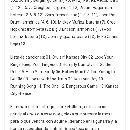
voz; Johnny Burgin: guitarra (1-6, 8-12); Patrick Recob: bajo
(1-12); Dave Creighton: órgano (1-12); Adam Hagerman:
batería (2-6, 8-12); Sam Treinen: sax (2, 3, 5, 11); John Paul
Drum: armónica (4, 6, 10); Mickey Muñoz: batería (7); Greg
Hopkins: trompeta (8); Big D Ericson: armónica (13) Rob
Lorenz: batería (13); Johnny Iguana: piano (13); Mike Grinns:
bajo (13).
Lista de canciones: 01. Cruisin’ Kansas City 02. Lose Your
Rings, Keep Your Fingers 03. Humpty Dumpty 04. Golden
Rule 05. Help Somebody 06. Hollow Man 07. Too Young to
Be Old 08. Loose with the Truth 09. Missouri Boy 10.
Running Song 11. The One 12. Dangerous Game 13. Kansas
City Grease
El tema instrumental que abre el álbum, es la canción
principal
Cruisin’ Kansas City
, pieza que prepara la mesa
para lo que vendrá, con Bourne liderando en la guitarra y la
banda respondiendo. Patrick Recob toca un gran