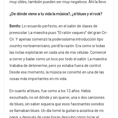
muy útiles, también pueden ser muy negativos. Ahí la llevo.
¿De dónde viene a tu vida la música?, ¿el blues y el rock?
Benito:
Lo recuerdo perfecto, en el salón de clases de
preescolar. La maestra puso “El ratón vaquero” del gran Cri-
Cri. Y apenas comenzó la poderosísima introducción tipo
country norteamericano, perdí la razón. Era como si todas
las notas explotaran en cada una de mis células. Comencé
a correr y bailar como un loco por todo el salón. La maestra
trababa de detenerme, pero yo estaba fuera de control.
Desde ese momento, la música se convirtió en una de las
cosas más importantes en mi vida.
En cuanto al blues, fue como a los 12 años. Había
escuchado, no sé dónde y sin querer, una o dos canciones
de blues, sin saber siquiera que esos fascinantes sonidos
se llamaban blues. Un día tomé la guitarra acústica de mi
papá, y después de unas horas descubrí cómo tocar el