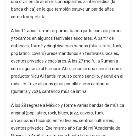
una división de alumnos principiantes a intermedios (la
banda chica) en la que también estuve un par de años
como trompetista.
A los 11 años formé mi primer banda junto con mis primos,
y tocamos en algunos festivales escolares. A partir de
entonces, formé y dirigí diversas bandas (blues, rock, funk,
pop latino, covers) presentándonos en festivales locales,
eventos privados y escolares. A los 27 me fui a Rumania
con mi guitarra al hombro. Ahí compuse una canción que el
productor Nicu Alifantis impulsó como sencillo, y sonó en el
radio, tv. Tuve algunas giras por allá como cantautor
(guitarra y voz), cantando música latina.
A los 28 regresé a México y formé varias bandas de música
original (pop latino, rock, blues, jazz, covers, funk,
afrocubano) tocando en festivales, centros culturales,
eventos privados. Ese mismo año fundé mi ‘Academia de
Música La Araña’, misma que hasta la fecha sigue