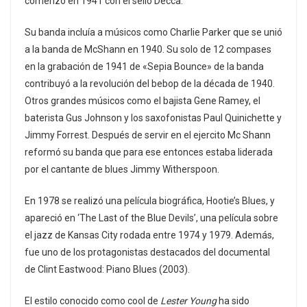
comenzó en 1941 con el sello Decca.
Su banda incluía a músicos como Charlie Parker que se unió
a la banda de McShann en 1940. Su solo de 12 compases
en la grabación de 1941 de «Sepia Bounce» de la banda
contribuyó a la revolución del bebop de la década de 1940.
Otros grandes músicos como el bajista Gene Ramey, el
baterista Gus Johnson y los saxofonistas Paul Quinichette y
Jimmy Forrest. Después de servir en el ejercito Mc Shann
reformó su banda que para ese entonces estaba liderada
por el cantante de blues Jimmy Witherspoon.
En 1978 se realizó una película biográfica, Hootie’s Blues, y
apareció en ‘The Last of the Blue Devils’, una película sobre
el jazz de Kansas City rodada entre 1974 y 1979. Además,
fue uno de los protagonistas destacados del documental
de Clint Eastwood: Piano Blues (2003).
El estilo conocido como cool de
Lester Young
ha sido