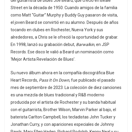
del guitarrista de blues Joe Beard, que creció en Beale
Street en la década de 1950. Cuando amigos de la familia
como Matt “Guitar” Murphy y Buddy Guy pasaron de visita,
el joven Beard se convirtió en su alumno. Después de años
tocando en clubes en Rochester, Nueva York y sus
alrededores, a Chris se le ofreció la oportunidad de grabar.
En 1998, lanzó su grabación debut,
Barwalkin
, en JSP
Records. Ese disco le valió a Beard un nominación como
‘Mejor Artista Revelación de Blues’.
Su nuevo álbum ahora en la compañía discográfica Blue
Heart Records,
Pass It On Down
, fue publicado el pasado
mes de septiembre de 2023. La colección de diez canciones
es una mezcla de blues tradicional y R&B moderno
producida por el artista de Rochester y su banda habitual
con el guitarrista, Brother Wilson, Marvin Parker al bajo, el
baterista Carlton Campbell, los tecladistas John Tucker y
Jonathan Curry, y con apariciones especiales de Johnny
Rawls, Mary Ellen Haden, Richard Rodolph, Kenny Neal y su