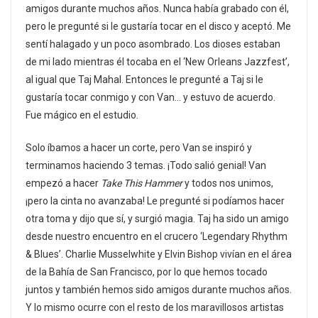
amigos durante muchos años. Nunca había grabado con él,
pero le pregunté si le gustaría tocar en el disco y aceptó. Me
sentí halagado y un poco asombrado. Los dioses estaban
de mi lado mientras él tocaba en el ‘New Orleans Jazzfest’,
al igual que Taj Mahal. Entonces le pregunté a Taj si le
gustaría tocar conmigo y con Van… y estuvo de acuerdo.
Fue mágico en el estudio.
Solo íbamos a hacer un corte, pero Van se inspiró y
terminamos haciendo 3 temas. ¡Todo salió genial! Van
empezó a hacer
Take This Hammer
y todos nos unimos,
¡pero la cinta no avanzaba! Le pregunté si podíamos hacer
otra toma y dijo que sí, y surgió magia. Taj ha sido un amigo
desde nuestro encuentro en el crucero ‘Legendary Rhythm
& Blues’. Charlie Musselwhite y Elvin Bishop vivían en el área
de la Bahía de San Francisco, por lo que hemos tocado
juntos y también hemos sido amigos durante muchos años.
Y lo mismo ocurre con el resto de los maravillosos artistas