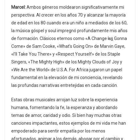
Marcel:
Ambos géneros moldearon significativamente mi
perspectiva. Al crecer en los años 70 y alcanzar la mayoría
de edad en los 80 cuando era un niño a mediados de los 60,
la música góspel y soul impregnó profundamente mis años
de formación. Clásicos eternos como «A Change
Is
s
Gonna
Come» de Sam Cooke, «What’s Going On» de Marvin Gaye,
«I’ll Take You There» y «Respect Yourself» de los Staple
Singers, «The Mighty High» de los Mighty Clouds of Joy y
«We Are the World» de U.S.A. For Africa jugaron un papel
fundamental en la elevación de mi conciencia, revelando
las profundas narrativas entretejidas en cada canción.
Estas obras musicales arrojan luz sobre la experiencia
humana, fomentando la fe, la esperanza y abordando
temas de amor, caridad y odio. Si bien hay muchas otras
canciones impactantes, estos ejemplos de mi vida me han
empoderado para sentir empatía por los menos
afortunados, animar a los demás, abogar por el cambio y