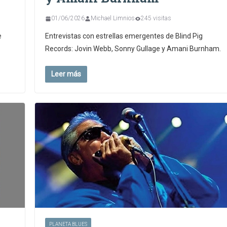
01/06/2026
Michael Limnios
245 visitas
e
Entrevistas con estrellas emergentes de Blind Pig
Records: Jovin Webb, Sonny Gullage y Amani Burnham.
Leer más
PLANETA BLUES