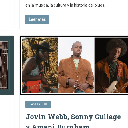
en la música, la cultura y la historia del blues.
Leer más
PLANETA BLUES
l
Jovin Webb, Sonny Gullage
y Amani Burnham