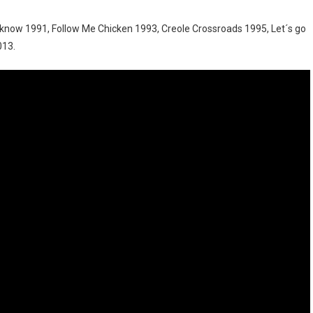
now 1991, Follow Me Chicken 1993, Creole Crossroads 1995, Let´s go
013.