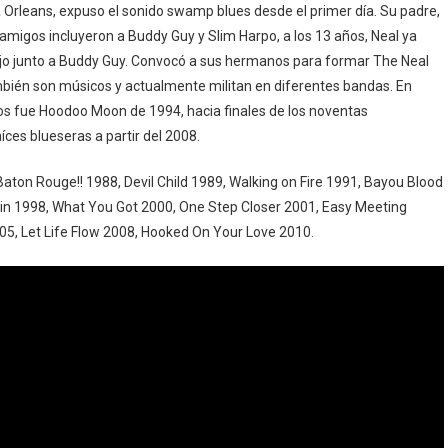
 Orleans, expuso el sonido swamp blues desde el primer día. Su padre,
s amigos incluyeron a Buddy Guy y Slim Harpo, a los 13 años, Neal ya
 bajo junto a Buddy Guy. Convocó a sus hermanos para formar The Neal
bién son músicos y actualmente militan en diferentes bandas. En
os fue Hoodoo Moon de 1994, hacia finales de los noventas
ces blueseras a partir del 2008.
aton Rouge!! 1988, Devil Child 1989, Walking on Fire 1991, Bayou Blood
ain 1998, What You Got 2000, One Step Closer 2001, Easy Meeting
05, Let Life Flow 2008, Hooked On Your Love 2010.