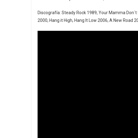
Discografía: Steady Rock 1989, Your Mamma Don´t k
2000, Hang it High, Hang It Low 2006, A New Road 2