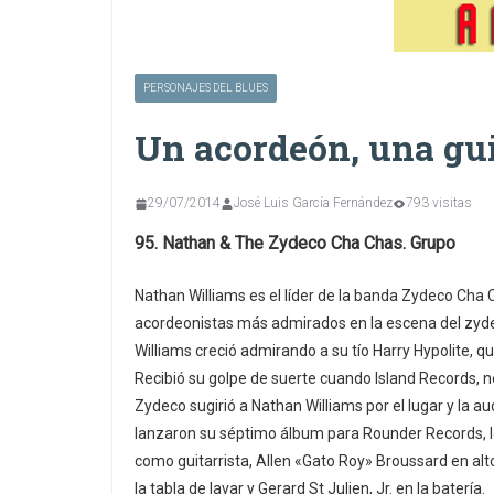
PERSONAJES DEL BLUES
Un acordeón, una gu
29/07/2014
José Luis García Fernández
793 visitas
95. Nathan & The Zydeco Cha Chas. Grupo
Nathan Williams es el líder de la banda Zydeco Cha C
acordeonistas más admirados en la escena del zyde
Williams creció admirando a su tío Harry Hypolite, qu
Recibió su golpe de suerte cuando Island Records, 
Zydeco sugirió a Nathan Williams por el lugar y la aud
lanzaron su séptimo álbum para Rounder Records, l
como guitarrista, Allen «Gato Roy» Broussard en alt
la tabla de lavar y Gerard St Julien, Jr. en la batería.