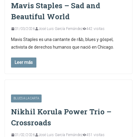
Mavis Staples – Sad and
Beautiful World
01/03/2026
José Luis García Fernández
442 visitas
Mavis Staples es una cantante de r&b, blues y góspel,
activista de derechos humanos que nació en Chicago.
Leer más
BLUES A LA CARTA
Nikhil Korula Power Trio –
Crossroads
01/02/2026
José Luis García Fernández
451 visitas