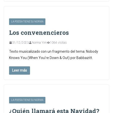
LA POESÍA TIENE SU NORMA
Los convenencieros
31/12/2023
Norma Yim
1064 visitas
Texto musicalizado con un fragmento del tema: Nobody
Knows You (When You’re Down & Out) por Babbazitt.
Leer más
LA POESÍA TIENE SU NORMA
¿Quién llamará esta Navidad?