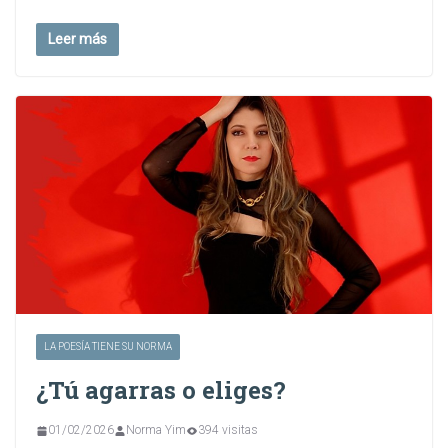
Leer más
LA POESÍA TIENE SU NORMA
¿Tú agarras o eliges?
01/02/2026
Norma Yim
394 visitas