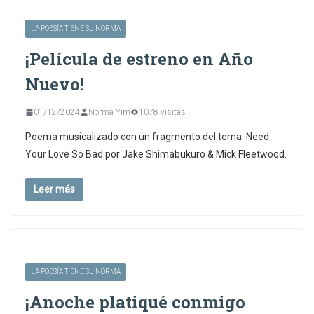
LA POESÍA TIENE SU NORMA
¡Película de estreno en Año
Nuevo!
01/12/2024
Norma Yim
1078 visitas
Poema musicalizado con un fragmento del tema: Need
Your Love So Bad por Jake Shimabukuro & Mick Fleetwood.
Leer más
LA POESÍA TIENE SU NORMA
¡Anoche platiqué conmigo