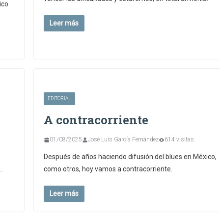
ico
Leer más
EDITORIAL
A contracorriente
01/08/2025
José Luis García Fernández
614 visitas
Después de años haciendo difusión del blues en México,
…
como otros, hoy vamos a contracorriente.
Leer más