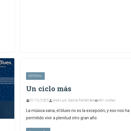
l
EDITORIAL
Un ciclo más
01/12/2025
José Luis García Fernández
461 visitas
La música sana, el blues no es la excepción, y eso nos ha
permitido vivir a plenitud otro gran año.