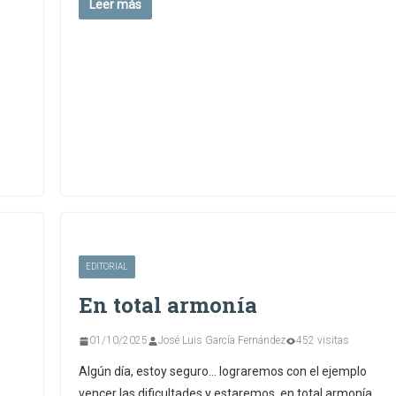
Leer más
EDITORIAL
En total armonía
01/10/2025
José Luis García Fernández
452 visitas
Algún día, estoy seguro… lograremos con el ejemplo
vencer las dificultades y estaremos, en total armonía.