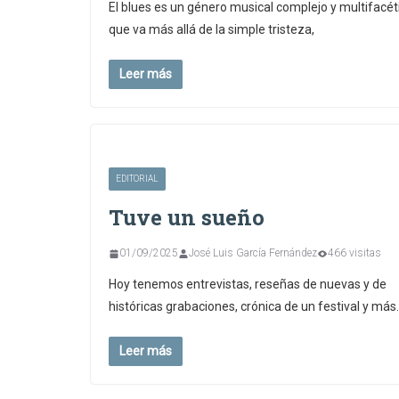
El blues es un género musical complejo y multifacét
que va más allá de la simple tristeza,
Leer más
EDITORIAL
Tuve un sueño
01/09/2025
José Luis García Fernández
466 visitas
Hoy tenemos entrevistas, reseñas de nuevas y de
históricas grabaciones, crónica de un festival y más
Leer más