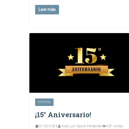
Leer más
EDITORIAL
¡15° Aniversario!
01/05/2026
José Luis García Fernández
402 visitas