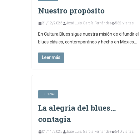
Nuestro propósito
31/12/2025
José Luis García Fernández
532 visitas
En Cultura Blues sigue nuestra misión de difundir el
blues clásico, contemporáneo y hecho en México…
Leer más
EDITORIAL
La alegría del blues…
contagia
01/11/2025
José Luis García Fernández
540 visitas