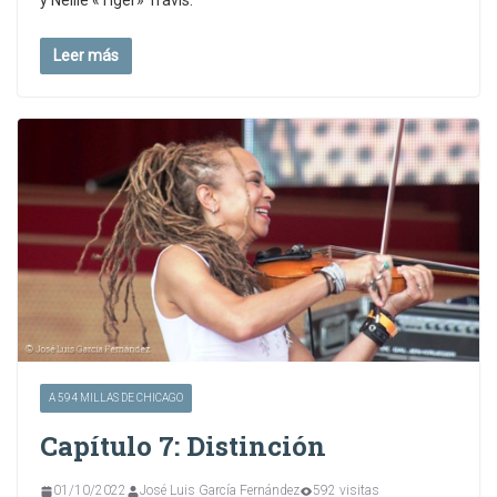
y Nellie «Tiger» Travis.
Leer más
A 594 MILLAS DE CHICAGO
Capítulo 7: Distinción
01/10/2022
José Luis García Fernández
592 visitas