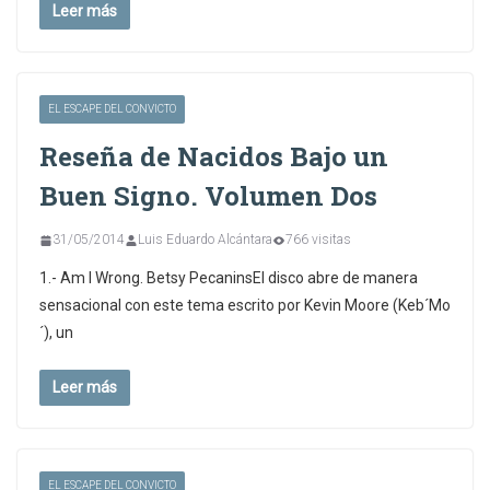
Leer más
EL ESCAPE DEL CONVICTO
Reseña de Nacidos Bajo un
Buen Signo. Volumen Dos
31/05/2014
Luis Eduardo Alcántara
766 visitas
1.- Am I Wrong. Betsy PecaninsEl disco abre de manera
sensacional con este tema escrito por Kevin Moore (Keb´Mo
´), un
Leer más
EL ESCAPE DEL CONVICTO