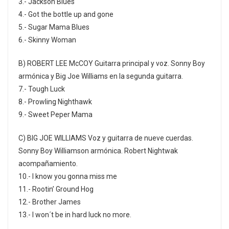
3.- Jackson Blues
4.- Got the bottle up and gone
5.- Sugar Mama Blues
6.- Skinny Woman
B) ROBERT LEE McCOY Guitarra principal y voz. Sonny Boy
armónica y Big Joe Williams en la segunda guitarra.
7.- Tough Luck
8.- Prowling Nighthawk
9.- Sweet Peper Mama
C) BIG JOE WILLIAMS Voz y guitarra de nueve cuerdas.
Sonny Boy Williamson armónica. Robert Nightwak
acompañamiento.
10.- I know you gonna miss me
11.- Rootin’ Ground Hog
12.- Brother James
13.- I won´t be in hard luck no more.