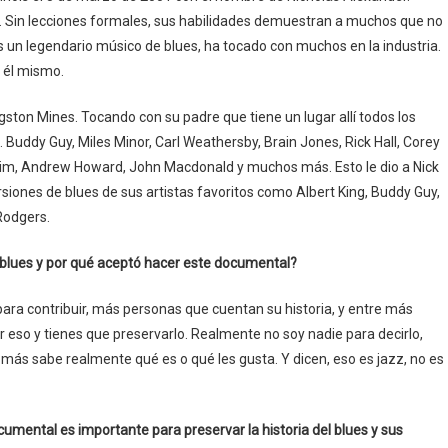
. Sin lecciones formales, sus habilidades demuestran a muchos que no
s un legendario músico de blues, ha tocado con muchos en la industria.
s él mismo.
ngston Mines. Tocando con su padre que tiene un lugar allí todos los
Buddy Guy, Miles Minor, Carl Weathersby, Brain Jones, Rick Hall, Corey
m, Andrew Howard, John Macdonald y muchos más. Esto le dio a Nick
rsiones de blues de sus artistas favoritos como Albert King, Buddy Guy,
Rodgers.
l blues y por qué aceptó hacer este documental?
ara contribuir, más personas que cuentan su historia, y entre más
 eso y tienes que preservarlo. Realmente no soy nadie para decirlo,
ás sabe realmente qué es o qué les gusta. Y dicen, eso es jazz, no es
ental es importante para preservar la historia del blues y sus