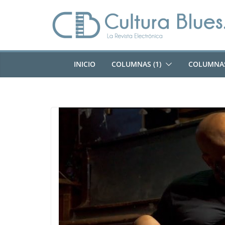
Saltar
al
contenido
INICIO
COLUMNAS (1)
COLUMNAS