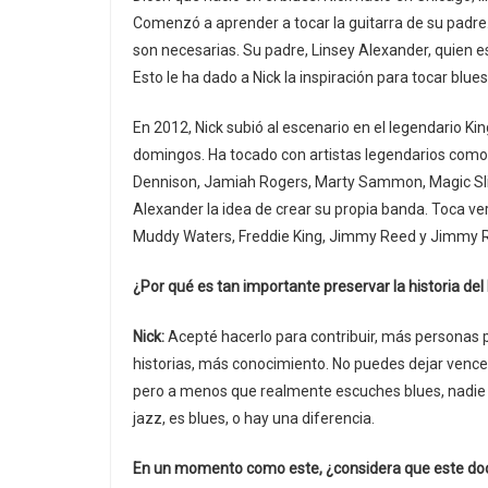
Comenzó a aprender a tocar la guitarra de su padre
son necesarias. Su padre, Linsey Alexander, quien e
Esto le ha dado a Nick la inspiración para tocar blue
En 2012, Nick subió al escenario en el legendario Ki
domingos. Ha tocado con artistas legendarios como. 
Dennison, Jamiah Rogers, Marty Sammon, Magic Sli
Alexander la idea de crear su propia banda. Toca ve
Muddy Waters, Freddie King, Jimmy Reed y Jimmy 
¿Por qué es tan importante preservar la historia de
Nick:
Acepté hacerlo para contribuir, más personas p
historias, más conocimiento. No puedes dejar vencer
pero a menos que realmente escuches blues, nadie m
jazz, es blues, o hay una diferencia.
En un momento como este, ¿considera que este docum