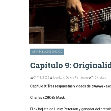
A 594 MILLAS DE CHICAGO
Capítulo 9: Originali
01/12/2022
José Luis García Fernández
740 visitas
Capítulo 9: Tres respuestas y videos de
Charles «Cro
Charles «CROS» Mack
El ex bajista de Lucky Peterson y ganador del pre