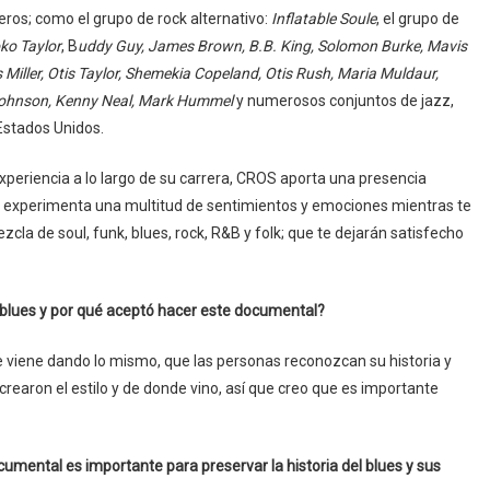
ros; como el grupo de rock alternativo:
Inflatable Soule
, el grupo de
ko Taylor
, B
uddy Guy, James Brown, B.B. King, Solomon Burke, Mavis
Miller, Otis Taylor, Shemekia Copeland, Otis Rush, Maria Muldaur,
y Johnson, Kenny Neal, Mark Hummel
y numerosos conjuntos de jazz,
 Estados Unidos.
xperiencia a lo largo de su carrera, CROS aporta una presencia
se experimenta una multitud de sentimientos y emociones mientras te
ezcla de soul, funk, blues, rock, R&B y folk; que te dejarán satisfecho
l blues y por qué aceptó hacer este documental?
viene dando lo mismo, que las personas reconozcan su historia y
earon el estilo y de donde vino, así que creo que es importante
ental es importante para preservar la historia del blues y sus