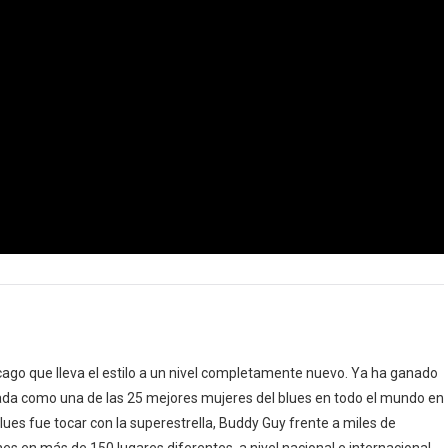
ago que lleva el estilo a un nivel completamente nuevo. Ya ha ganado
da como una de las 25 mejores mujeres del blues en todo el mundo en
lues fue tocar con la superestrella, Buddy Guy frente a miles de