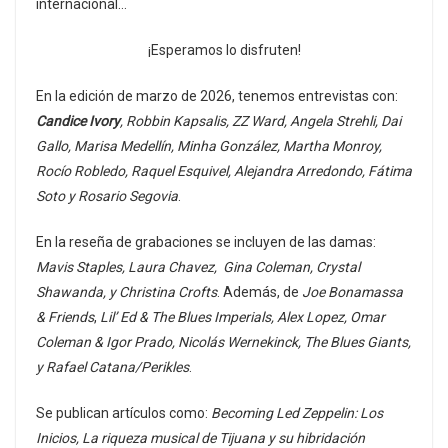
internacional…
¡Esperamos lo disfruten!
En la edición de marzo de 2026, tenemos entrevistas con:
Candice Ivory
, Robbin Kapsalis, ZZ Ward, Angela Strehli, Dai
Gallo, Marisa Medellín, Minha González, Martha Monroy,
Rocío Robledo, Raquel Esquivel, Alejandra Arredondo, Fátima
Soto y Rosario Segovia
.
En la reseña de grabaciones se incluyen de las damas:
Mavis Staples, Laura Chavez, Gina Coleman, Crystal
Shawanda, y Christina Crofts
. Además, de
Joe Bonamassa
& Friends
,
Lil’ Ed & The Blues Imperials, Alex Lopez, Omar
Coleman & Igor Prado, Nicolás Wernekinck,
The Blues Giants,
y Rafael Catana/Perikles
.
Se publican artículos como:
Becoming Led Zeppelin: Los
Inicios, La riqueza musical de Tijuana y su hibridación