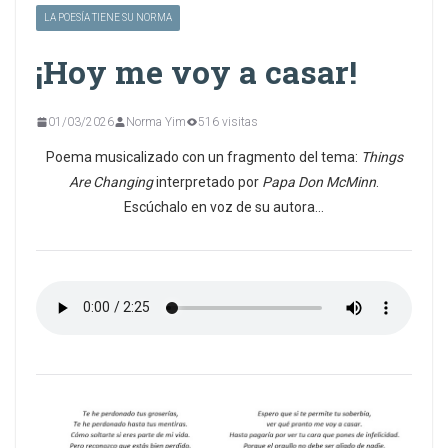
LA POESÍA TIENE SU NORMA
¡Hoy me voy a casar!
01/03/2026
Norma Yim
516 visitas
Poema musicalizado con un fragmento del tema:
Things
Are Changing
interpretado por
Papa Don McMinn
.
Escúchalo en voz de su autora…