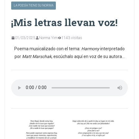
LA POESÍA TIENE SU NORMA
¡Mis letras llevan voz!
01/03/2025
Norma Yim
1143 visitas
Poema musicalizado con el tema:
Harmony
interpretado
por
Matt Marschak
, escúchalo aquí en voz de su autora…