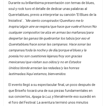
Durante su brillantísima presentación con temas de blues,
soul y rock tuvo el detalle de dedicar unas palabras al
Queretablues, previo a interpretar su canción ‘El Blues de la
Iniciativa’… ‘
Me siento conspirador/Querétaro me lo
inspira/algún aire se respira/que hace que vuele el honor/No
cualquier compositor/se alza en armas las mañanas/para
despertar las ganas/de quebrantar los tabús/por eso el
Queretablues/hace sonar las campanas. Hace sonar las
campanas/toda la noche y de día/porque el blues y la
poesía/no son cuestiones lejanas/hoy son gracias
mexicanas/que visitan sus oídos/y no en Estados
Unidos/donde arrecian las redadas/y las honras
lastimadas/Aquí estamos, bienvenidos.
El evento llegó a su espectacular final, un poco después de
que Briseño tocará una de sus piezas fundamentales en
sus conciertos,
Apaga la Luz
, y literalmente eso sucedió en
el foro del Festival. La aventura terminó unos minutos