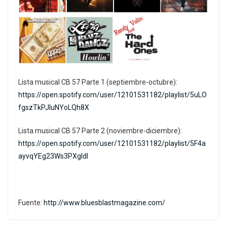
Lista musical CB 57 Parte 1 (septiembre-octubre):
https://open.spotify.com/user/12101531182/playlist/5uLO
fgszTkPJIuNYoLQh8X
Lista musical CB 57 Parte 2 (noviembre-diciembre):
https://open.spotify.com/user/12101531182/playlist/5F4a
ayvqYEg23Ws3PXgldI
Fuente:
http://www.bluesblastmagazine.com/