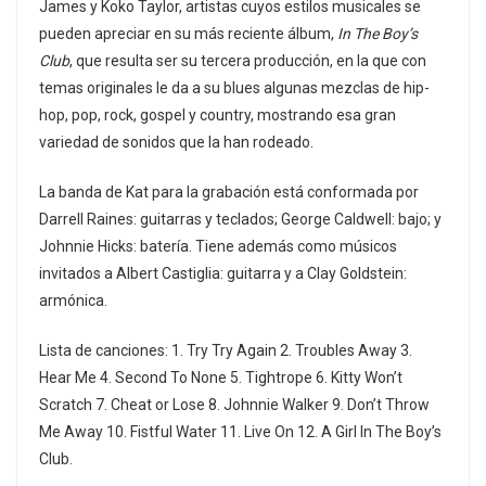
James y Koko Taylor, artistas cuyos estilos musicales se
pueden apreciar en su más reciente álbum,
In The Boy’s
Club
, que resulta ser su tercera producción, en la que con
temas originales le da a su blues algunas mezclas de hip-
hop, pop, rock, gospel y country, mostrando esa gran
variedad de sonidos que la han rodeado.
La banda de Kat para la grabación está conformada por
Darrell Raines: guitarras y teclados; George Caldwell: bajo; y
Johnnie Hicks: batería. Tiene además como músicos
invitados a Albert Castiglia: guitarra y a Clay Goldstein:
armónica.
Lista de canciones: 1. Try Try Again 2. Troubles Away 3.
Hear Me 4. Second To None 5. Tightrope 6. Kitty Won’t
Scratch 7. Cheat or Lose 8. Johnnie Walker 9. Don’t Throw
Me Away 10. Fistful Water 11. Live On 12. A Girl In The Boy’s
Club.