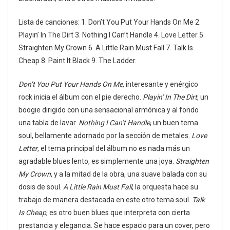
Lista de canciones: 1. Don’t You Put Your Hands On Me 2.
Playin’ In The Dirt 3. Nothing I Can’t Handle 4. Love Letter 5.
Straighten My Crown 6. A Little Rain Must Fall 7. Talk Is
Cheap 8. Paint It Black 9. The Ladder.
Don’t You Put Your Hands On Me
, interesante y enérgico
rock inicia el álbum con el pie derecho.
Playin’ In The Dirt
, un
boogie dirigido con una sensacional armónica y al fondo
una tabla de lavar.
Nothing I Can’t Handle
, un buen tema
soul, bellamente adornado por la sección de metales.
Love
Letter
, el tema principal del álbum no es nada más un
agradable blues lento, es simplemente una joya.
Straighten
My Crown
, y a la mitad de la obra, una suave balada con su
dosis de soul.
A Little Rain Must Fall
, la orquesta hace su
trabajo de manera destacada en este otro tema soul.
Talk
Is Cheap
, es otro buen blues que interpreta con cierta
prestancia y elegancia. Se hace espacio para un cover, pero