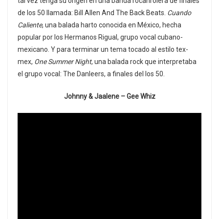
tal vez tenga su origen en una banda rocanrolera de finales
de los 50 llamada: Bill Allen And The Back Beats.
Cuando
Caliente
, una balada harto conocida en México, hecha
popular por los Hermanos Rigual, grupo vocal cubano-
mexicano. Y para terminar un tema tocado al estilo tex-
mex,
One Summer Night
, una balada rock que interpretaba
el grupo vocal: The Danleers, a finales del los 50.
Johnny & Jaalene – Gee Whiz