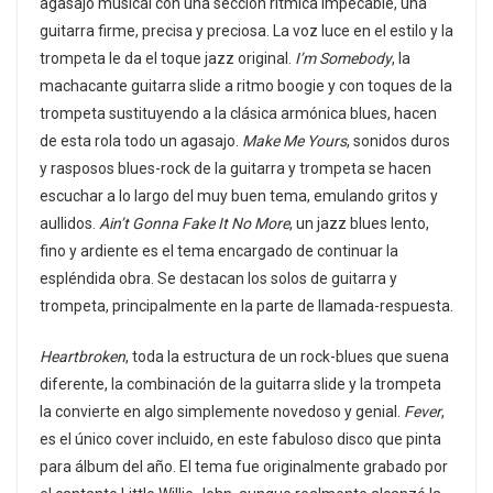
agasajo musical con una sección rítmica impecable, una
guitarra firme, precisa y preciosa. La voz luce en el estilo y la
trompeta le da el toque jazz original.
I’m Somebody
, la
machacante guitarra slide a ritmo boogie y con toques de la
trompeta sustituyendo a la clásica armónica blues, hacen
de esta rola todo un agasajo.
Make Me Yours
, sonidos duros
y rasposos blues-rock de la guitarra y trompeta se hacen
escuchar a lo largo del muy buen tema, emulando gritos y
aullidos.
Ain’t Gonna Fake It No More
, un jazz blues lento,
fino y ardiente es el tema encargado de continuar la
espléndida obra. Se destacan los solos de guitarra y
trompeta, principalmente en la parte de llamada-respuesta.
Heartbroken
, toda la estructura de un rock-blues que suena
diferente, la combinación de la guitarra slide y la trompeta
la convierte en algo simplemente novedoso y genial.
Fever
,
es el único cover incluido, en este fabuloso disco que pinta
para álbum del año. El tema fue originalmente grabado por