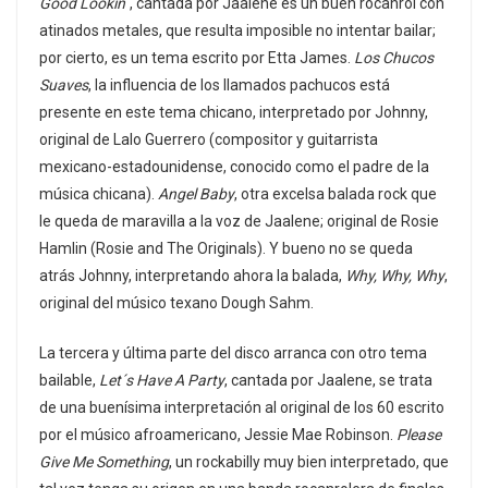
Good Lookin´
, cantada por Jaalene es un buen rocanrol con
atinados metales, que resulta imposible no intentar bailar;
por cierto, es un tema escrito por Etta James.
Los Chucos
Suaves
, la influencia de los llamados pachucos está
presente en este tema chicano, interpretado por Johnny,
original de Lalo Guerrero (compositor y guitarrista
mexicano-estadounidense, conocido como el padre de la
música chicana).
Angel Baby
, otra excelsa balada rock que
le queda de maravilla a la voz de Jaalene; original de Rosie
Hamlin (Rosie and The Originals). Y bueno no se queda
atrás Johnny, interpretando ahora la balada,
Why, Why, Why
,
original del músico texano Dough Sahm.
La tercera y última parte del disco arranca con otro tema
bailable,
Let´s Have A Party
, cantada por Jaalene, se trata
de una buenísima interpretación al original de los 60 escrito
por el músico afroamericano, Jessie Mae Robinson.
Please
Give Me Something
, un rockabilly muy bien interpretado, que