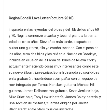
Regina Bonelli. Love Letter (octubre 2018)
Inspirada en las leyendas del blues y del r&b de los años 60
y 70, Regina comenzó a cantar y tocar el piano a la tierna
edad de cinco años. Diez años más tarde, después de
pulsar una guitarra, ella ya estaba tocando. Con el paso de
los años, tuvo dos hijos y los crió sola. Nacida en Brooklyn,
incluida en el Salón de la Fama del Blues de Nueva York y
actualmente haciendo cosas muy interesantes como este
su nuevo álbum,
Love Letter
. Bonelli desnuda su soul-blues
en la grabación, haciéndose acompañar con un equipo de
rock integrado por Tomas Honcker: guitarra; Michael Hill:
guitarra; James Dellatacoma: guitarra; Kevin Jenkins: bajo;
Mike Griot: bajo; Tony Lewis: batería; James Coley: batería; y
una sección de metales/cuerdas dirigida por Juerte
Blacharach; entre otros músicos invitados.