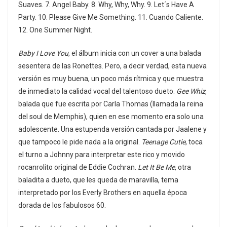
Suaves. 7. Angel Baby. 8. Why, Why, Why. 9. Let´s Have A
Party. 10. Please Give Me Something. 11. Cuando Caliente.
12. One Summer Night.
Baby I Love You
, el álbum inicia con un cover a una balada
sesentera de las Ronettes. Pero, a decir verdad, esta nueva
versión es muy buena, un poco más rítmica y que muestra
de inmediato la calidad vocal del talentoso dueto.
Gee Whiz
,
balada que fue escrita por Carla Thomas (llamada la reina
del soul de Memphis), quien en ese momento era solo una
adolescente. Una estupenda versión cantada por Jaalene y
que tampoco le pide nada a la original.
Teenage Cutie
, toca
el turno a Johnny para interpretar este rico y movido
rocanrolito original de Eddie Cochran.
Let It Be Me
, otra
baladita a dueto, que les queda de maravilla, tema
interpretado por los Everly Brothers en aquella época
dorada de los fabulosos 60.