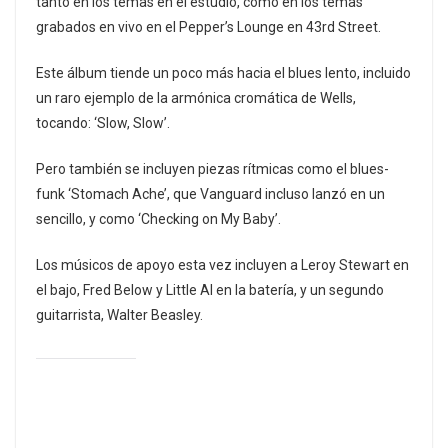
tanto en los temas en el estudio, como en los temas
grabados en vivo en el Pepper’s Lounge en 43rd Street.
Este álbum tiende un poco más hacia el blues lento, incluido
un raro ejemplo de la armónica cromática de Wells,
tocando: ‘Slow, Slow’.
Pero también se incluyen piezas rítmicas como el blues-
funk ‘Stomach Ache’, que Vanguard incluso lanzó en un
sencillo, y como ‘Checking on My Baby’.
Los músicos de apoyo esta vez incluyen a Leroy Stewart en
el bajo, Fred Below y Little Al en la batería, y un segundo
guitarrista, Walter Beasley.