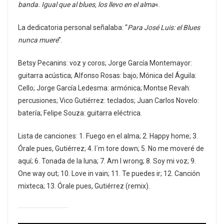
banda. Igual que al blues, los llevo en el alma
«.
La dedicatoria personal señalaba: “
Para José Luis: el Blues
nunca muere
”.
Betsy Pecanins: voz y coros; Jorge García Montemayor:
guitarra acústica; Alfonso Rosas: bajo; Mónica del Águila:
Cello; Jorge García Ledesma: armónica; Montse Revah:
percusiones; Vico Gutiérrez: teclados; Juan Carlos Novelo:
batería; Felipe Souza: guitarra eléctrica.
Lista de canciones: 1. Fuego en el alma; 2. Happy home; 3.
Órale pues, Gutiérrez; 4. I´m tore down; 5. No me moveré de
aquí; 6. Tonada de la luna; 7. Am I wrong; 8. Soy mi voz; 9.
One way out; 10. Love in vain; 11. Te puedes ir; 12. Canción
mixteca; 13. Órale pues, Gutiérrez (remix).