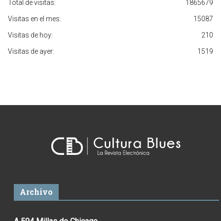
Total de visitas:
1865679
Visitas en el mes:
15087
Visitas de hoy:
210
Visitas de ayer:
1519
Archivo