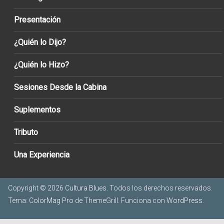
Presentación
¿Quién lo Dijo?
¿Quién lo Hizo?
Sesiones Desde la Cabina
Suplementos
Tributo
Una Experiencia
Copyright © 2026
Cultura Blues
. Todos los derechos reservados.
Tema:
ColorMag Pro
de ThemeGrill. Funciona con
WordPress
.