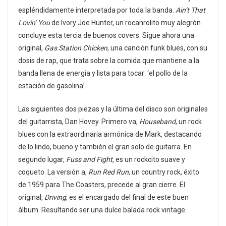
espléndidamente interpretada por toda la banda.
Ain’t That
Lovin’ You
de Ivory Joe Hunter, un rocanrolito muy alegrón
concluye esta tercia de buenos covers. Sigue ahora una
original,
Gas Station Chicken
, una canción funk blues, con su
dosis de rap, que trata sobre la comida que mantiene a la
banda llena de energía y lista para tocar: ‘el pollo de la
estación de gasolina’.
Las siguientes dos piezas y la última del disco son originales
del guitarrista, Dan Hovey. Primero va,
Houseband
, un rock
blues con la extraordinaria armónica de Mark, destacando
de lo lindo, bueno y también el gran solo de guitarra. En
segundo lugar,
Fuss and Fight
, es un rockcito suave y
coqueto. La versión a,
Run Red Run
, un country rock, éxito
de 1959 para The Coasters, precede al gran cierre. El
original,
Driving
, es el encargado del final de este buen
álbum. Resultando ser una dulce balada rock vintage.