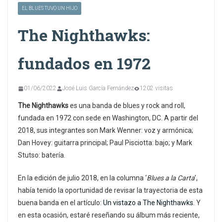
EL BLUES TUVO UN HIJO
The Nighthawks:
fundados en 1972
01/06/2022
José Luis García Fernández
1202 visitas
The Nighthawks
es una banda de blues y rock and roll,
fundada en 1972 con sede en Washington, DC. A partir del
2018, sus integrantes son Mark Wenner: voz y armónica;
Dan Hovey: guitarra principal; Paul Pisciotta: bajo; y Mark
Stutso: batería.
En la edición de julio 2018, en la columna ‘
Blues a la Carta
’,
había tenido la oportunidad de revisar la trayectoria de esta
buena banda en el artículo:
Un vistazo a The Nighthawks
. Y
en esta ocasión, estaré reseñando su álbum más reciente,