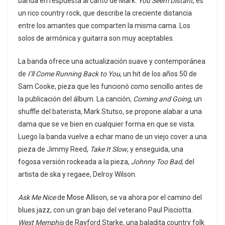
banda en respuesta al canto de Mark.
You Seem Distant
, es
un rico country rock, que describe la creciente distancia
entre los amantes que comparten la misma cama. Los
solos de armónica y guitarra son muy aceptables.
La banda ofrece una actualización suave y contemporánea
de
I’ll Come Running Back to You
, un hit de los años 50 de
Sam Cooke, pieza que les funcionó como sencillo antes de
la publicación del álbum. La canción,
Coming and Going
, un
shuffle del baterista, Mark Stutso, se propone alabar a una
dama que se ve bien en cualquier forma en que se vista.
Luego la banda vuelve a echar mano de un viejo cover a una
pieza de Jimmy Reed,
Take It Slow
, y enseguida, una
fogosa versión rockeada a la pieza,
Johnny Too Bad
, del
artista de ska y regaee, Delroy Wilson.
Ask Me Nice
de Mose Allison, se va ahora por el camino del
blues jazz, con un gran bajo del veterano Paul Pisciotta.
West Memphis
de Rayford Starke, una baladita country folk