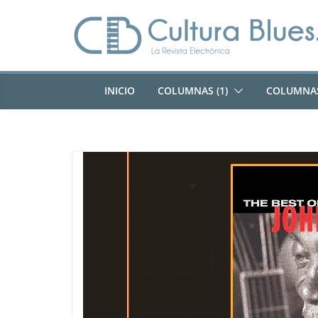
Saltar
al
contenido
INICIO
COLUMNAS (1)
COLUMNAS