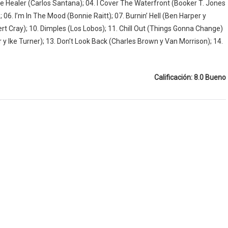
he Healer (Carlos Santana); 04. I Cover The Waterfront (Booker T. Jones
. I’m In The Mood (Bonnie Raitt); 07. Burnin’ Hell (Ben Harper y
rt Cray); 10. Dimples (Los Lobos); 11. Chill Out (Things Gonna Change)
r y Ike Turner); 13. Don’t Look Back (Charles Brown y Van Morrison); 14.
Calificación: 8.0 Bueno