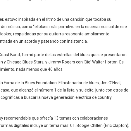
r, estuvo inspirada en el ritmo de una canción que tocaba su
ico de música, como “el blues más primitivo en la escena musical de ese
Hooker, respaldadas por su guitarra resonante ampliamente
ntrada en un acorde y pateando con insistencia.
oast Band, formó parte de las estrellas del blues que se presentaron
xon y Chicago Blues Stars; y Jimmy Rogers con ‘Big’ Walter Horton. Es
ecimiento, nada menos que 46 años.
 la Fama de la Blues Foundation. El historiador de blues, Jim O’Neal,
casa, que alcanzó el número 1 de la lista; y su éxito, junto con otros de
scográficas a buscar la nueva generación eléctrica de country
muy recomendable que ofrecía 13 temas con colaboraciones
formas digitales incluye un tema más: 01. Boogie Chillen (Eric Clapton);