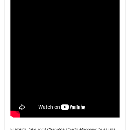
El álbum
Juke Joint Chapel
de
Charlie Musselwhite
, es una