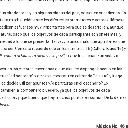
n sus alrededores y en algunas plazas del país, se siguen sucediendo. Es
 falta mucha unión entre los diferentes promotores y actores, llámese
e dedican esfuerzos muy importantes para que se desarrollen, aunque
natural, dado que los objetivos de cada participante son diferentes, y
variedad a lo que se presenta. Tal vez, lo único malo que apuntar es que
 debe ser. Con esto recuerdo que en los números 16 (
Cultura Blues 16
) y
El respeto al bluesero ajeno es la paz”
, los invito a echarle un vistazo.
car en los mejores escenarios o que alguien disponga hacerlo en las
tuar “ad honorem” y otros se congratulen cobrando “lo justo” y luego
ico decide utilizar apuntes y/o partituras en el escenario? Lo
o también al compañero bluesero, ya que los objetivos de cada
 particular, y qué bueno que hay muchos puntos en común. De lo demás
blues.
Música No. 46 a