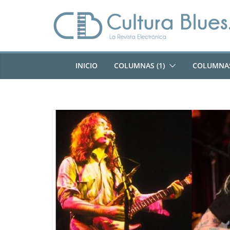
Saltar
al
contenido
INICIO
COLUMNAS (1)
COLUMNAS