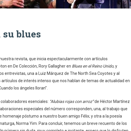
 su blues
estra revista, que inicia espectacularmente con artículos
apton en De Colección, Rory Gallagher en
Blues en el Reino Unido
, y
os entrevistas, una a Luiz Márquez de The North Sea Coyotes y al
s artículos de interés intenso que nos hablan de temas de actualidad en
 “Cuando los ángeles lloran”.
 colaboradores esenciales:
“Alubias rojas con arroz”
de Héctor Martínez
boraciones especiales del número corresponden, una, al trabajo que
homenaje póstumo a nuestro buen amigo Félix; y otra a la poesía
amaturga, Norma Yim. Para concluir, tenemos un breve recuento de los
 Un número sin duda, muy completo e incitante, espero que lo disfruten.