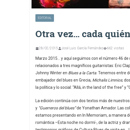
EDITORIAL
Otra vez… cada quién
28/02/2015
José Luis García Fernández
662 visitas
Marzo 2015… y aquí seguimos con el número 46 de nu
relacionados a tres magníficos guitarristas: Eric Cl
Johnny Winter en
Blues a la Carta
. Tenemos entre d
embajador del blues en Grecia,
Michalis Limnios
; do
la política y lo social: “Allá, in the land of the free” y
La edición continúa con dos textos más de nuestros
y
“Guerreros del blues”
de Yonathan Amador. Las cola
estamos presentando en In Memoriam, a manera de 
romántica –Esta noche no dormí-, de la actriz y dr
testimonios gráficos de Cultura Blues de visita en…