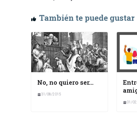
También te puede gustar
No, no quiero ser…
Entr
ami
31/08/2015
01/02