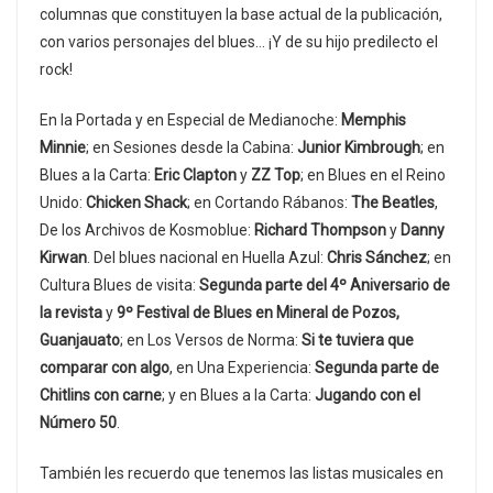
columnas que constituyen la base actual de la publicación,
con varios personajes del blues… ¡Y de su hijo predilecto el
rock!
En la Portada y en Especial de Medianoche:
Memphis
Minnie
; en Sesiones desde la Cabina:
Junior Kimbrough
; en
Blues a la Carta:
Eric Clapton
y
ZZ Top
; en Blues en el Reino
Unido:
Chicken Shack
; en Cortando Rábanos:
The Beatles
,
De los Archivos de Kosmoblue:
Richard Thompson
y
Danny
Kirwan
. Del blues nacional en Huella Azul:
Chris Sánchez
; en
Cultura Blues de visita:
Segunda parte del 4º Aniversario de
la revista
y
9º Festival de Blues en Mineral de Pozos,
Guanjauato
; en Los Versos de Norma:
Si te tuviera que
comparar con algo
, en Una Experiencia:
Segunda parte de
Chitlins con carne
; y en Blues a la Carta:
Jugando con el
Número 50
.
También les recuerdo que tenemos las listas musicales en