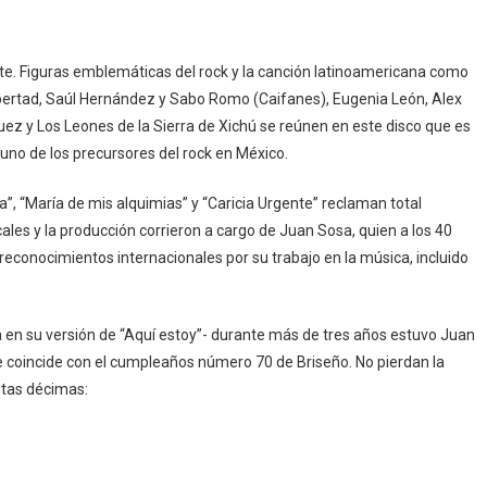
ente. Figuras emblemáticas del rock y la canción latinoamericana como
ibertad, Saúl Hernández y Sabo Romo (Caifanes), Eugenia León, Alex
quez y Los Leones de la Sierra de Xichú se reúnen en este disco que es
 uno de los precursores del rock en México.
, “María de mis alquimias” y “Caricia Urgente” reclaman total
cales y la producción corrieron a cargo de Juan Sosa, quien a los 40
econocimientos internacionales por su trabajo en la música, incluido
a en su versión de “Aquí estoy”- durante más de tres años estuvo Juan
e coincide con el cumpleaños número 70 de Briseño. No pierdan la
stas décimas: