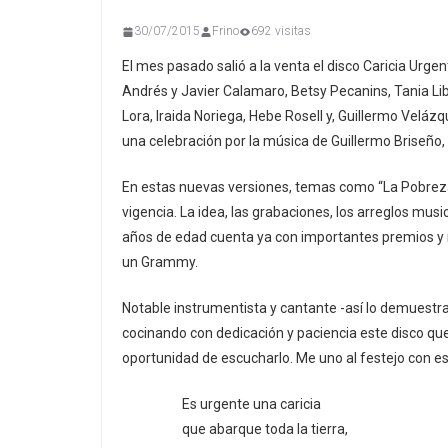
30/07/2015
Frino
692 visitas
El mes pasado salió a la venta el disco Caricia Urg
Andrés y Javier Calamaro, Betsy Pecanins, Tania L
Lora, Iraida Noriega, Hebe Rosell y, Guillermo Veláz
una celebración por la música de Guillermo Briseño,
En estas nuevas versiones, temas como “La Pobreza”
vigencia. La idea, las grabaciones, los arreglos musi
años de edad cuenta ya con importantes premios y r
un Grammy.
Notable instrumentista y cantante -así lo demuestr
cocinando con dedicación y paciencia este disco qu
oportunidad de escucharlo. Me uno al festejo con e
Es urgente una caricia
que abarque toda la tierra,