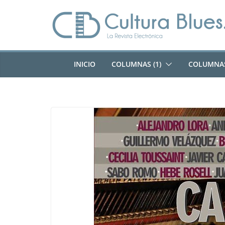
Saltar
al
contenido
INICIO
COLUMNAS (1)
COLUMNAS