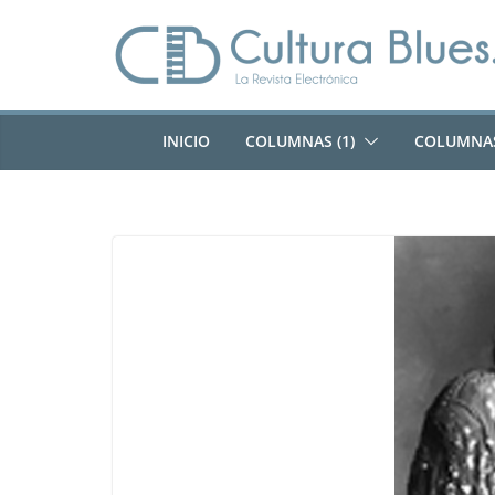
Saltar
al
contenido
INICIO
COLUMNAS (1)
COLUMNAS