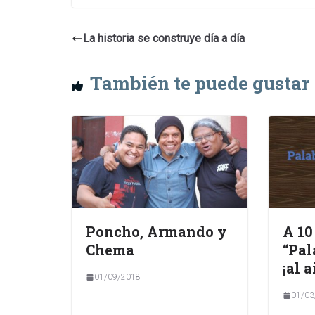
La historia se construye día a día
También te puede gustar
Poncho, Armando y
A 10
Chema
“Pal
¡al a
01/09/2018
01/03