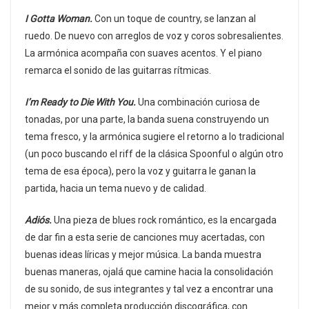
I Gotta Woman.
Con un toque de country, se lanzan al
ruedo. De nuevo con arreglos de voz y coros sobresalientes.
La armónica acompaña con suaves acentos. Y el piano
remarca el sonido de las guitarras rítmicas.
I’m Ready to Die With You.
Una combinación curiosa de
tonadas, por una parte, la banda suena construyendo un
tema fresco, y la armónica sugiere el retorno a lo tradicional
(un poco buscando el riff de la clásica Spoonful o algún otro
tema de esa época), pero la voz y guitarra le ganan la
partida, hacia un tema nuevo y de calidad.
Adiós.
Una pieza de blues rock romántico, es la encargada
de dar fin a esta serie de canciones muy acertadas, con
buenas ideas líricas y mejor música. La banda muestra
buenas maneras, ojalá que camine hacia la consolidación
de su sonido, de sus integrantes y tal vez a encontrar una
mejor y más completa producción discográfica, con