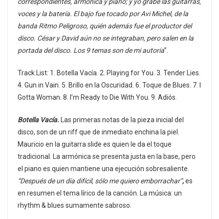
correspondientes, armónica y piano; y yo grabé las guitarras,
voces y la batería. El bajo fue tocado por Avi Michel, de la
banda Ritmo Peligroso, quién además fue el productor del
disco. César y David aún no se integraban, pero salen en la
portada del disco. Los 9 temas son de mi autoría
”.
Track List: 1. Botella Vacía. 2. Playing for You. 3. Tender Lies.
4. Gun in Vain. 5. Brillo en la Oscuridad. 6. Toque de Blues. 7. I
Gotta Woman. 8. I’m Ready to Die With You. 9. Adiós.
Botella Vacía.
Las primeras notas de la pieza inicial del
disco, son de un riff que de inmediato enchina la piel.
Mauricio en la guitarra slide es quien le da el toque
tradicional. La armónica se presenta justa en la base, pero
el piano es quien mantiene una ejecución sobresaliente.
“Después de un día difícil, sólo me quiero emborrachar”
,
es
en resumen el tema lírico de la canción. La música: un
rhythm & blues sumamente sabroso.