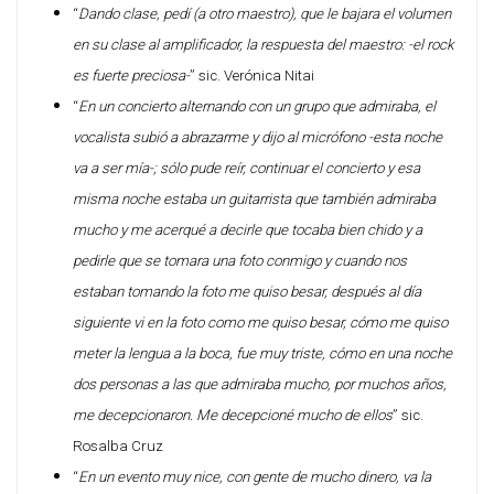
“
Dando clase, pedí (a otro maestro), que le bajara el volumen
en su clase al amplificador, la respuesta del maestro: -el rock
es fuerte preciosa-
” sic. Verónica Nitai
“
En un concierto alternando con un grupo que admiraba, el
vocalista subió a abrazarme y dijo al micrófono -esta noche
va a ser mía-; sólo pude reír, continuar el concierto y esa
misma noche estaba un guitarrista que también admiraba
mucho y me acerqué a decirle que tocaba bien chido y a
pedirle que se tomara una foto conmigo y cuando nos
estaban tomando la foto me quiso besar, después al día
siguiente vi en la foto como me quiso besar, cómo me quiso
meter la lengua a la boca, fue muy triste, cómo en una noche
dos personas a las que admiraba mucho, por muchos años,
me decepcionaron. Me decepcioné mucho de ellos
” sic.
Rosalba Cruz
“
En un evento muy nice, con gente de mucho dinero, va la