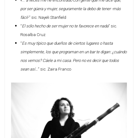
«…
a veces me he encontrado con gente que me dice que,
por ser güera y mujer, seguramente la debo de tener -más
fácil-
” sic. Nayeli Stanfield
“
El sólo hecho de ser mujer no te favorece en nada
” sic.
Rosalba Cruz
“
Es muy típico que dueños de ciertos lugares o hasta
simplemente, los que programan en un bar te digan: ¿cuándo
nos vemos? Cáele a mi casa. Pero no es decir que todos
sean así…
” sic. Zaira Franco