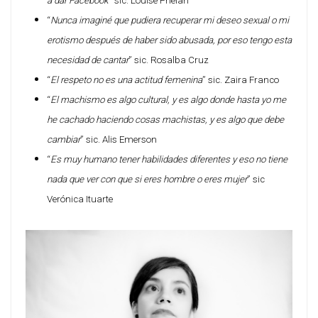
a dar Facebook
” sic. Louise Phelan
“
Nunca imaginé que pudiera recuperar mi deseo sexual o mi
erotismo después de haber sido abusada, por eso tengo esta
necesidad de cantar
” sic. Rosalba Cruz
“
El respeto no es una actitud femenina
” sic. Zaira Franco
“
El machismo es algo cultural, y es algo donde hasta yo me
he cachado haciendo cosas machistas, y es algo que debe
cambiar
” sic. Alis Emerson
“
Es muy humano tener habilidades diferentes y eso no tiene
nada que ver con que si eres hombre o eres mujer
” sic
Verónica Ituarte