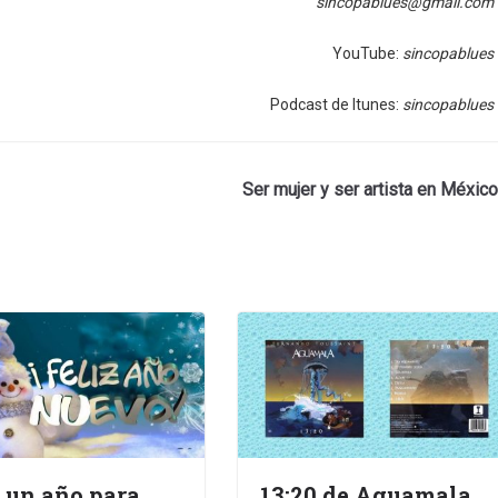
sincopablues@gmail.com
YouTube:
sincopablues
Podcast de Itunes:
sincopablues
Ser mujer y ser artista en México
 un año para
13:20 de Aguamala