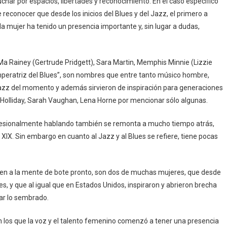
luchar por espacios, libertades y reconocimiento. En el caso específico
e reconocer que desde los inicios del Blues y del Jazz, el primero a
, la mujer ha tenido un presencia importante y, sin lugar a dudas,
Rainey (Gertrude Pridgett), Sara Martin, Memphis Minnie (Lizzie
Emperatriz del Blues”, son nombres que entre tanto músico hombre,
Jazz del momento y además sirvieron de inspiración para generaciones
ie Holliday, Sarah Vaughan, Lena Horne por mencionar sólo algunas.
rofesionalmente hablando también se remonta a mucho tiempo atrás,
XIX. Sin embargo en cuanto al Jazz y al Blues se refiere, tiene pocas
nen a la mente de bote pronto, son dos de muchas mujeres, que desde
es, y que al igual que en Estados Unidos, inspiraron y abrieron brecha
ar lo sembrado.
en los que la voz y el talento femenino comenzó a tener una presencia