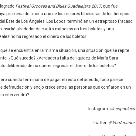
alogrado
Festival Grooves and Blues Guadalajara 2017
, que fue
uya promesa de traer a uno de los mejores bluesistas de los tiempos
del Este de Los Ángeles, Los Lobos, terminó en un estrepitoso fracaso.
invirtió alrededor de cuatro mil pesos en tres boletos y una
ález no ha regresado el dinero de los boletos.
ue se encuentra en la misma situación, una situación que se repite
nto. ¿Qué sucede? ¿Verdadera falta de liquidez de María Sara
to deliberado de no querer regresar el dinero de los boletos?
rero cuando terminaría de pagar el resto del adeudo, todo parece
 de defraudación y enojo crece entre las personas que confiaron en un
ndo intervendrá?
Instagram:
sincopablues
Twitter:
@YonAmador