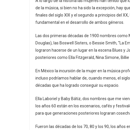
A lo largo de la historia las mujeres han tenido que 
de la música, si bien no ha sido la excepción, hay qu
finales del siglo XIX y el segundo a principios del XX
fundamental en el desarrollo de ambos géneros.
Las dos primeras décadas de 1900 nombres como Ma 
Douglas), las Boswell Sisters, o Bessie Smith, “La 
lograron hacerse de un lugar en la escena Blues y 
posteriores como Ella Fitzgerald, Nina Simone, Bill
En México la incursión de la mujer en la música p
incluso podríamos hablar de, cuando menos, el siglo 
décadas que ha logrado conseguir su espacio.
Ella Laboriel y Baby Bátiz, dos nombres que me vie
los años 60 están en los escenarios, cafés y festival
para que generaciones posteriores lograran cosech
Fueron las décadas de los 70, 80 y los 90, los años 