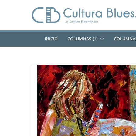
Saltar
al
contenido
INICIO
COLUMNAS (1)
COLUMNAS