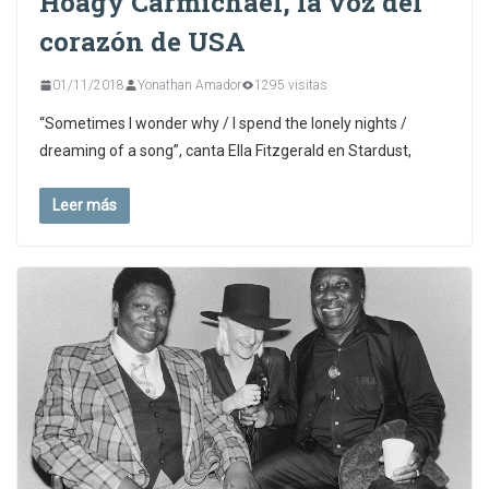
Hoagy Carmichael, la voz del
corazón de USA
01/11/2018
Yonathan Amador
1295 visitas
“Sometimes I wonder why / I spend the lonely nights /
dreaming of a song”, canta Ella Fitzgerald en Stardust,
Leer más