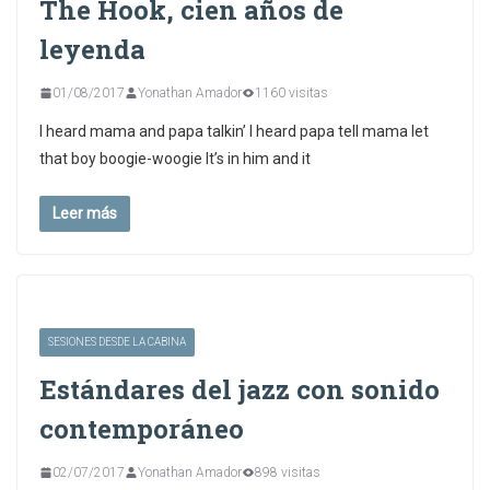
The Hook, cien años de
leyenda
01/08/2017
Yonathan Amador
1160 visitas
I heard mama and papa talkin’ I heard papa tell mama let
that boy boogie-woogie It’s in him and it
Leer más
SESIONES DESDE LA CABINA
Estándares del jazz con sonido
contemporáneo
02/07/2017
Yonathan Amador
898 visitas