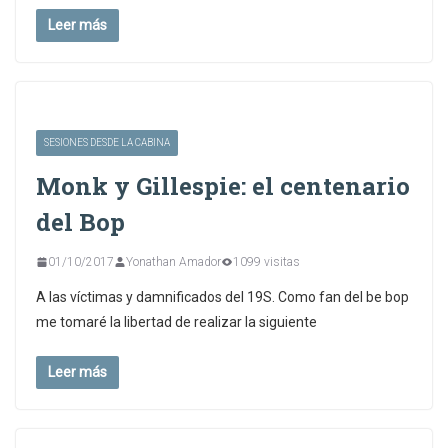
Leer más
SESIONES DESDE LA CABINA
Monk y Gillespie: el centenario
del Bop
01/10/2017
Yonathan Amador
1099 visitas
A las víctimas y damnificados del 19S. Como fan del be bop
me tomaré la libertad de realizar la siguiente
Leer más