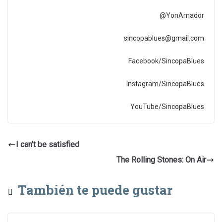
@YonAmador
sincopablues@gmail.com
Facebook/SincopaBlues
Instagram/SincopaBlues
YouTube/SincopaBlues
I can’t be satisfied
The Rolling Stones: On Air
También te puede gustar