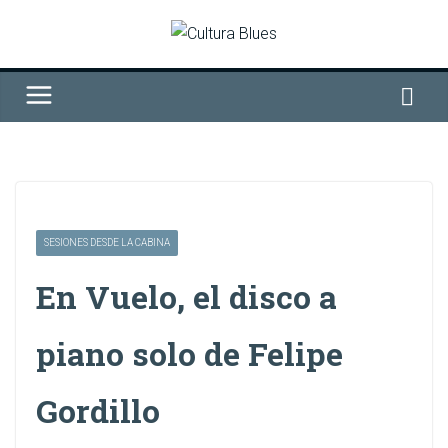
Saltar
al
contenido
SESIONES DESDE LA CABINA
En Vuelo, el disco a
piano solo de Felipe
Gordillo