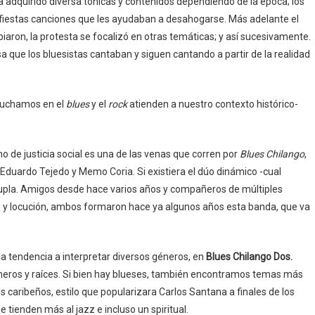
 adquirido diversa tónicas y contenidos dependiendo de la época; los
y fiestas canciones que les ayudaban a desahogarse. Más adelante el
aron, la protesta se focalizó en otras temáticas; y así sucesivamente.
a que los bluesistas cantaban y siguen cantando a partir de la realidad
scuchamos en el
blues
y el
rock
atienden a nuestro contexto histórico-
no de justicia social es una de las venas que corren por
Blues Chilango
,
duardo Tejedo y Memo Coria. Si existiera el dúo dinámico -cual
dupla. Amigos desde hace varios años y compañeros de múltiples
e y locución, ambos formaron hace ya algunos años esta banda, que va
 tendencia a interpretar diversos géneros, en
Blues Chilango Dos.
neros y raíces. Si bien hay blueses, también encontramos temas más
s caribeños, estilo que popularizara Carlos Santana a finales de los
ienden más al jazz e incluso un spiritual.