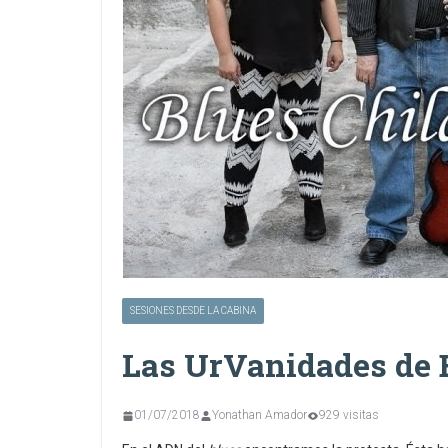
SESIONES DESDE LA CABINA
Las UrVanidades de 
01/07/2018
Yonathan Amador
929 visitas