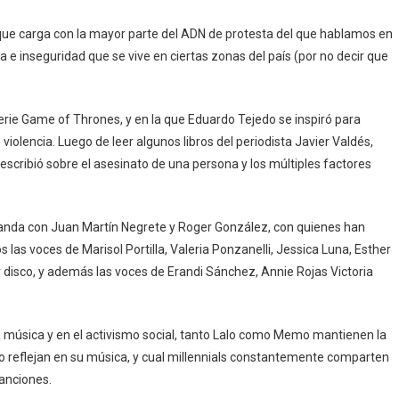
 que carga con la mayor parte del ADN de protesta del que hablamos en
ia e inseguridad que se vive en ciertas zonas del país (por no decir que
erie Game of Thrones, y en la que Eduardo Tejedo se inspiró para
violencia. Luego de leer algunos libros del periodista Javier Valdés,
scribió sobre el asesinato de una persona y los múltiples factores
anda con Juan Martín Negrete y Roger González, con quienes han
os las voces de Marisol Portilla, Valeria Ponzanelli, Jessica Luna, Esther
r disco, y además las voces de Erandi Sánchez, Annie Rojas Victoria
 música y en el activismo social, tanto Lalo como Memo mantienen la
 y lo reflejan en su música, y cual millennials constantemente comparten
anciones.