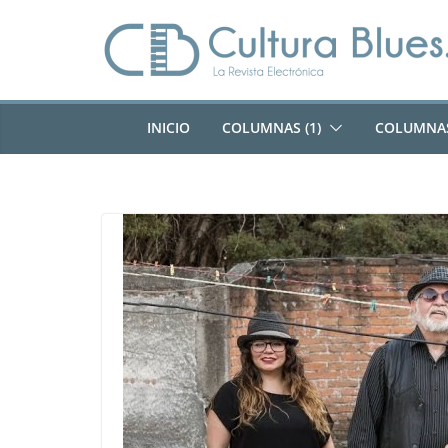
Saltar
al
contenido
INICIO
COLUMNAS (1)
COLUMNAS