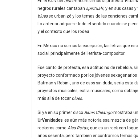
En el ADN del
blues
encontramos la protesta. Ésta ha
negros rurales cantaban
spirituals
, y en sus casas 
blues
se urbanizó y los temas de las canciones cambi
Lo anterior adquiere todo el sentido cuando se piens
y el contexto que los rodea.
En México no somos la excepción, las letras que e
social, principalmente del letrista-compositor.
Ese canto de protesta, esa actitud no de rebeldía, si
proyecto conformado por los jóvenes sexagenarios E
Batman y Robin-, uno de esos sin duda, sería esta 
proyectos musicales, extra musicales, como doblaj
más allá de tocar
blues
.
Si ya en su primer disco
Blues Chilango
mostraba una
UrVanidades
, es aún más notoria esa mezcla de gé
rockeros como
Alas Rotas
, que es un rock con toque
años sesenta; pero también encontramos temas que t