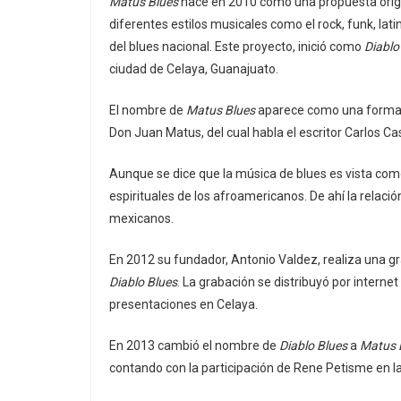
Matus Blues
nace en 2010 como una propuesta origi
diferentes estilos musicales como el rock, funk, lat
del blues nacional. Este proyecto, inició como
Diablo
ciudad de Celaya, Guanajuato.
El nombre de
Matus Blues
aparece como una forma 
Don Juan Matus, del cual habla el escritor Carlos Ca
Aunque se dice que la música de blues es vista com
espirituales de los afroamericanos. De ahí la relaci
mexicanos.
En 2012 su fundador, Antonio Valdez, realiza una gr
Diablo Blues
. La grabación se distribuyó por internet
presentaciones en Celaya.
En 2013 cambió el nombre de
Diablo Blues
a
Matus 
contando con la participación de Rene Petisme en la