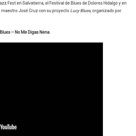
zz Fest en Salvatierra, el Festival de Blues de Dolores Hidalgo y en
 del maestro José Cruz con su proyecto
Lucy Blues
, organizado por
Blues – No Me Digas Nena