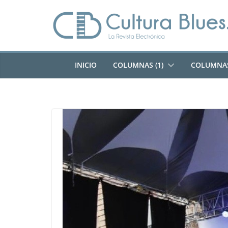
Saltar
al
contenido
INICIO
COLUMNAS (1)
COLUMNAS