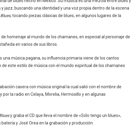
nal de blues hecho en México. Su música es una mezcla entre blues y
in y jazz; buscando una identidad y una voz propia dentro de la escena
 Blues
, tocando piezas clásicas de blues, en algunos lugares de la
de homenaje al mundo de los chamanes, en especial al personaje de
stañeda en varios de sus libros.
o una música pagana, su influencia primaria viene de los cantos
ón de este estilo de música con el mundo espiritual de los chamanes
abación casera con música original la cual salió con el nombre de
 y por la radio en Celaya, Morelia, Hermosillo y en algunas
Blues
y graba el CD que lleva el nombre de «Sólo tengo un blues»,
 batería y José Orea en la grabación y producción.