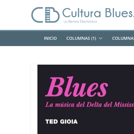
Saltar
al
contenido
INICIO
COLUMNAS (1)
COLUMNAS