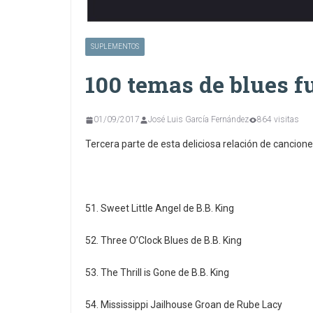
SUPLEMENTOS
100 temas de blues f
01/09/2017
José Luis García Fernández
864 visitas
Tercera parte de esta deliciosa relación de cancione
51. Sweet Little Angel de B.B. King
52. Three O’Clock Blues de B.B. King
53. The Thrill is Gone de B.B. King
54. Mississippi Jailhouse Groan de Rube Lacy