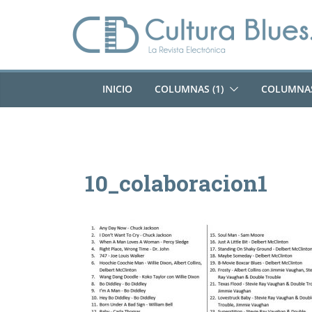
Saltar
al
contenido
INICIO
COLUMNAS (1)
COLUMNAS
10_colaboracion1