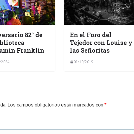
ersario 82° de
En el Foro del
iblioteca
Tejedor con Louise y
amín Franklin
las Señoritas
/2024
01/10/2019
ada.
Los campos obligatorios están marcados con
*