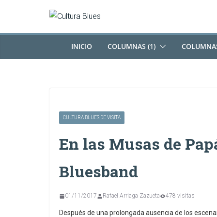
Saltar
al
contenido
INICIO
COLUMNAS (1)
COLUMNAS
CULTURA BLUES DE VISITA
En las Musas de Papá
Bluesband
01/11/2017
Rafael Arriaga Zazueta
478 visitas
Después de una prolongada ausencia de los escenar