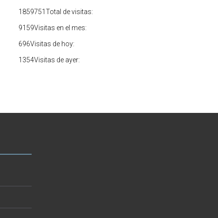
1859751
Total de visitas:
9159
Visitas en el mes:
696
Visitas de hoy:
1354
Visitas de ayer: