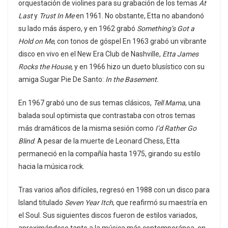
orquestación de violines para su grabación de los temas
At
Last
y
Trust In Me
en 1961. No obstante, Etta no abandonó
su lado más áspero, y en 1962 grabó
Something’s Got a
Hold on Me
, con tonos de góspel En 1963 grabó un vibrante
disco en vivo en el New Era Club de Nashville,
Etta James
Rocks the House
, y en 1966 hizo un dueto blusístico con su
amiga Sugar Pie De Santo:
In the Basement.
En 1967 grabó uno de sus temas clásicos,
Tell Mama
, una
balada soul optimista que contrastaba con otros temas
más dramáticos de la misma sesión como
I’d Rather Go
Blind
. A pesar de la muerte de Leonard Chess, Etta
permaneció en la compañía hasta 1975, girando su estilo
hacia la música rock.
Tras varios años difíciles, regresó en 1988 con un disco para
Island titulado
Seven Year Itch
, que reafirmó su maestría en
el Soul. Sus siguientes discos fueron de estilos variados,