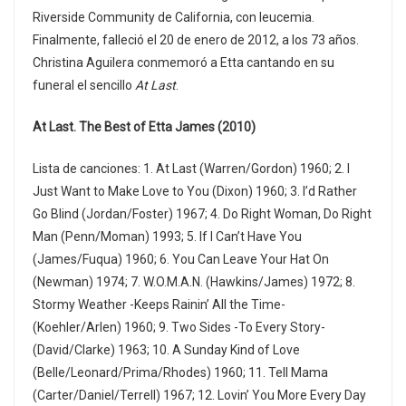
Riverside Community de California, con leucemia.
Finalmente, falleció el 20 de enero de 2012, a los 73 años.​
Christina Aguilera conmemoró a Etta cantando en su
funeral el sencillo
At Last
.
At Last. The Best of Etta James (2010)
Lista de canciones: 1. At Last (Warren/Gordon) 1960; 2. I
Just Want to Make Love to You (Dixon) 1960; 3. I’d Rather
Go Blind (Jordan/Foster) 1967; 4. Do Right Woman, Do Right
Man (Penn/Moman) 1993; 5. If I Can’t Have You
(James/Fuqua) 1960; 6. You Can Leave Your Hat On
(Newman) 1974; 7. W.O.M.A.N. (Hawkins/James) 1972; 8.
Stormy Weather -Keeps Rainin’ All the Time-
(Koehler/Arlen) 1960; 9. Two Sides -To Every Story-
(David/Clarke) 1963; 10. A Sunday Kind of Love
(Belle/Leonard/Prima/Rhodes) 1960; 11. Tell Mama
(Carter/Daniel/Terrell) 1967; 12. Lovin’ You More Every Day