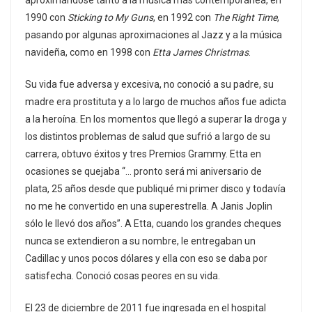
aproximándose tanto a la música más contemporánea, en
1990 con
Sticking to My Guns
, en 1992 con
The Right Time
,
pasando por algunas aproximaciones al Jazz y a la música
navideña, como en 1998 con
Etta James Christmas
.
Su vida fue adversa y excesiva, no conoció a su padre, su
madre era prostituta y a lo largo de muchos años fue adicta
a la heroína. En los momentos que llegó a superar la droga y
los distintos problemas de salud que sufrió a largo de su
carrera, obtuvo éxitos y tres Premios Grammy. Etta en
ocasiones se quejaba “… pronto será mi aniversario de
plata, 25 años desde que publiqué mi primer disco y todavía
no me he convertido en una superestrella. A Janis Joplin
sólo le llevó dos años”. A Etta, cuando los grandes cheques
nunca se extendieron a su nombre, le entregaban un
Cadillac y unos pocos dólares y ella con eso se daba por
satisfecha. Conoció cosas peores en su vida.
El 23 de diciembre de 2011 fue ingresada en el hospital