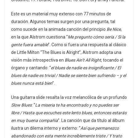
Este es un material muy extenso con 77 minutos de
duración. Algunos temas surgen por una pregunta, tal
como sucede en la animada canción del principio
Be Nice
,
en la que Alstrom cuestiona “
Me pregunto cómo sería / Si la
gente fuera amable
”. Como si fuera una respuesta al clásico
de Little Milton “The Blues is Alright”, Alstrom adopta una
visión más introspectiva en
Blues Ain’t All Right
, tocando el
órgano y cantando: “
el blues de nadie es insignificante / El
blues de nadie es trivial / Nadie se siente bien sufriendo – y el
blues nunca está bien
”.
Una guitarra slide resalta la voz melancólica de un profundo
Slow Blues
: “
La miseria te ha encontrado y no puedes ser
libre / Hasta que escuches este lento blues, entonces estarás
en muy buena compañía
”. La canción que da título al álbum
ilustra un dilema interno y externo: “
Así que permanezco
abandonado con esta mente increíblemente triste / Y trato