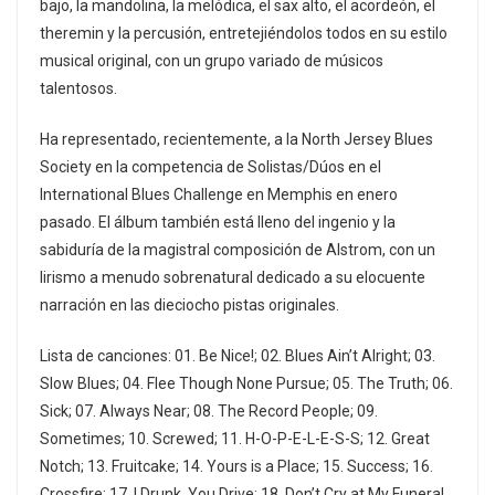
bajo, la mandolina, la melódica, el sax alto, el acordeón, el
theremin y la percusión, entretejiéndolos todos en su estilo
musical original, con un grupo variado de músicos
talentosos.
Ha representado, recientemente, a la North Jersey Blues
Society en la competencia de Solistas/Dúos en el
International Blues Challenge en Memphis en enero
pasado. El álbum también está lleno del ingenio y la
sabiduría de la magistral composición de Alstrom, con un
lirismo a menudo sobrenatural dedicado a su elocuente
narración en las dieciocho pistas originales.
Lista de canciones: 01. Be Nice!; 02. Blues Ain’t Alright; 03.
Slow Blues; 04. Flee Though None Pursue; 05. The Truth; 06.
Sick; 07. Always Near; 08. The Record People; 09.
Sometimes; 10. Screwed; 11. H-O-P-E-L-E-S-S; 12. Great
Notch; 13. Fruitcake; 14. Yours is a Place; 15. Success; 16.
Crossfire; 17. I Drunk, You Drive; 18. Don’t Cry at My Funeral.