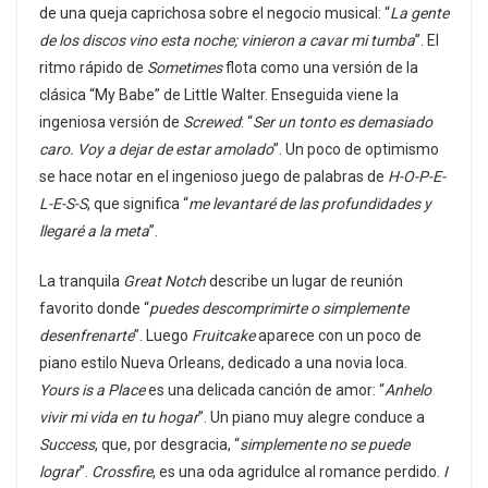
de una queja caprichosa sobre el negocio musical: “
La gente
de los discos vino esta noche; vinieron a cavar mi tumba
”. El
ritmo rápido de
Sometimes
flota como una versión de la
clásica “My Babe” de Little Walter. Enseguida viene la
ingeniosa versión de
Screwed
: “
Ser un tonto es demasiado
caro. Voy a dejar de estar amolado
”. Un poco de optimismo
se hace notar en el ingenioso juego de palabras de
H-O-P-E-
L-E-S-S
, que significa “
me levantaré de las profundidades y
llegaré a la meta
”.
La tranquila
Great Notch
describe un lugar de reunión
favorito donde “
puedes descomprimirte o simplemente
desenfrenarte
”. Luego
Fruitcake
aparece con un poco de
piano estilo Nueva Orleans, dedicado a una novia loca.
Yours is a Place
es una delicada canción de amor: “
Anhelo
vivir mi vida en tu hogar
”. Un piano muy alegre conduce a
Success
, que, por desgracia, “
simplemente no se puede
lograr
”.
Crossfire
, es una oda agridulce al romance perdido.
I