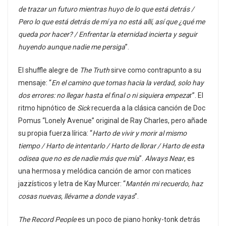
de trazar un futuro mientras huyo de lo que está detrás /
Pero lo que está detrás de mí ya no está allí, así que ¿qué me
queda por hacer? / Enfrentar la eternidad incierta y seguir
huyendo aunque nadie me persiga
”.
El shuffle alegre de
The Truth
sirve como contrapunto a su
mensaje: “
En el camino que tomas hacia la verdad, solo hay
dos errores: no llegar hasta el final o ni siquiera empeza
r”. El
ritmo hipnótico de
Sick
recuerda a la clásica canción de Doc
Pomus “Lonely Avenue” original de Ray Charles, pero añade
su propia fuerza lírica: “
Harto de vivir y morir al mismo
tiempo / Harto de intentarlo / Harto de llorar / Harto de esta
odisea que no es de nadie más que mía
”.
Always Near
, es
una hermosa y melódica canción de amor con matices
jazzísticos y letra de Kay Murcer: “
Mantén mi recuerdo, haz
cosas nuevas, llévame a donde vayas
”.
The Record People
es un poco de piano honky-tonk detrás