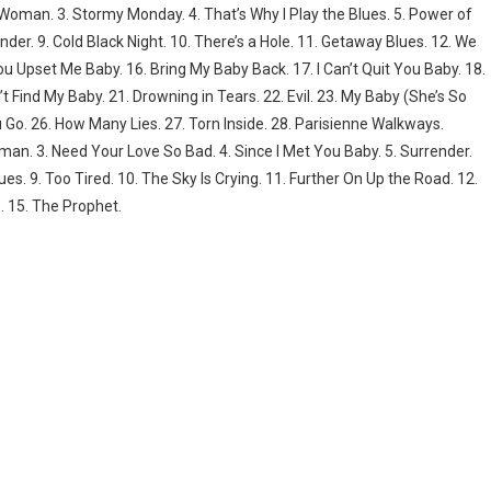
e Woman. 3. Stormy Monday. 4. That’s Why I Play the Blues. 5. Power of
ender. 9. Cold Black Night. 10. There’s a Hole. 11. Getaway Blues. 12. We
u Upset Me Baby. 16. Bring My Baby Back. 17. I Can’t Quit You Baby. 18.
t Find My Baby. 21. Drowning in Tears. 22. Evil. 23. My Baby (She’s So
u Go. 26. How Many Lies. 27. Torn Inside. 28. Parisienne Walkways.
oman. 3. Need Your Love So Bad. 4. Since I Met You Baby. 5. Surrender.
Blues. 9. Too Tired. 10. The Sky Is Crying. 11. Further On Up the Road. 12.
s. 15. The Prophet.