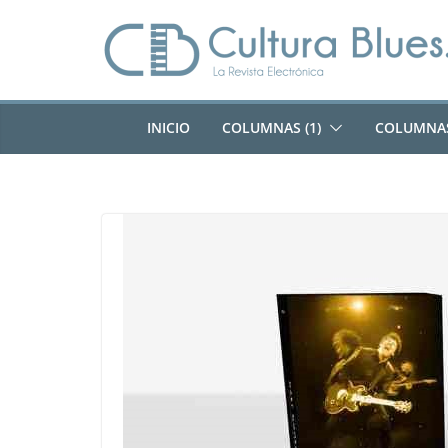
Saltar
al
contenido
INICIO
COLUMNAS (1)
COLUMNAS