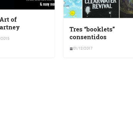
Art of
artney
Tres “booklets”
consentidos
/2015
01/12/2017