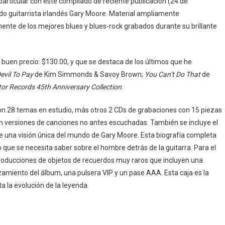
 particular con este compilado de reciente publicación (24 de
ndo guitarrista irlandés Gary Moore. Material ampliamente
nte de los mejores blues y blues-rock grabados durante su brillante
 buen precio: $130.00, y que se destaca de los últimos que he
evil To Pay
de Kim Simmonds & Savoy Brown;
You Can’t Do That
de
ator Records 45th Anniversary Collection
.
 con 28 temas en estudio, más otros 2 CDs de grabaciones con 15 piezas
n versiones de canciones no antes escuchadas. También se incluye el
ce una visión única del mundo de Gary Moore. Esta biografía completa
 que se necesita saber sobre el hombre detrás de la guitarra. Para el
eproducciones de objetos de recuerdos muy raros que incluyen una
nzamiento del álbum, una pulsera VIP y un pase AAA. Esta caja es la
 la evolución de la leyenda.