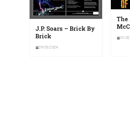
The 
McC
J.P. Soars – Brick By
Brick
01/02
29/05/2024