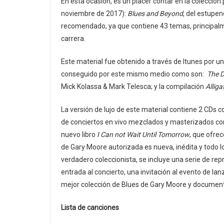
En esta ocasión, es un placer contar en la colección
noviembre de 2017):
Blues and Beyond
, del estupe
recomendado, ya que contiene 43 temas, principalme
carrera.
Este material fue obtenido a través de Itunes por un
conseguido por este mismo medio como son:
The D
Mick Kolassa & Mark Telesca; y la compilación
Allig
La versión de lujo de este material contiene 2 CDs
de conciertos en vivo mezclados y masterizados co
nuevo libro
I Can not Wait Until Tomorrow
, que ofre
de Gary Moore autorizada es nueva, inédita y todo lo
verdadero coleccionista, se incluye una serie de r
entrada al concierto, una invitación al evento de la
mejor colección de Blues de Gary Moore y documenta
Lista de canciones