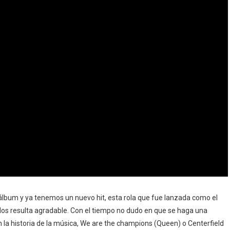
 álbum y ya tenemos un nuevo hit, esta rola que fue lanzada como el
ados resulta agradable. Con el tiempo no dudo en que se haga una
n la historia de la música, We are the champions (Queen) o Centerfield