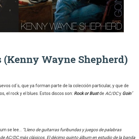
es (Kenny Wayne Shepherd)
os cd´s, que ya forman parte de la colección particular, y que de
, el rock y el blues. Estos discos son:
Rock or Bust
de
AC/DC
y
Goin´
bum se lee…
“Lleno de guitarras furibundas y juegos de palabras
 de AC/DC más clásicos. El décimo quinto álbum en estudio de la banda