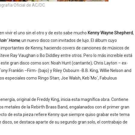
ografía Oficial de AC/DC
en vivir el uno sin el otro y de esto sabe mucho
Kenny Wayne Shepherd
,
oin´ Home
, un nuevo disco con invitados de lujo. El álbum cuyo
s importantes de Kenny, haciendo covers de canciones de músicos de
, Steve Ray Vaughan o Bo Diddley entre otros. Pero lo más increíble está
r este gran disco como son: Noah Hunt (cantante); Chris Layton – ex-
ny Franklin –Firm- (bajo) y Riley Osbourn -B.B. King, Willie Nelson and
dos especiales como Ringo Starr, Joe Walsh, Keb´Mo´, Fabulous
energía, original de Freddy King, inicia esta magnífica obra. Contiene
s metales de la Rebirth Brass Band, engalanados con el primer gran
pecto de esta pieza refiere Kenny que siempre quiso grabar este tema
 disco, se destaca aparte de su segundo gran solo, el contrabajo de