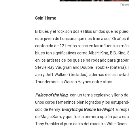
Disc
Goin´ Home
El blues y el rock son dos estilos unidos que no pued
este joven de Lousiana que nos trae a sus 36 años
G
contenido de 12 temas recorren las influencias má
blues tan significativos como Albert King, B.B. King
en los artistas de los que se ha rodeado para graba
Stevie Ray Vaughan and Double Trouble- (batería); To
Jerry Jeff Walker- (teclados); además de los invita
Thunderbirds o Warren Haynes entre otros.
Palace of the King
, con un tema explosivo y lleno de 
unos coros femeninos bien logrados y los estupendo
solo de Kenny.
Everythings Gonna Be Alright
, al res
de Magic Sam, y que fue la primera opción para este
Tony Franklin al puro estilo del maestro Willie Dixon.