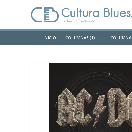
Saltar
al
contenido
INICIO
COLUMNAS (1)
COLUMNAS