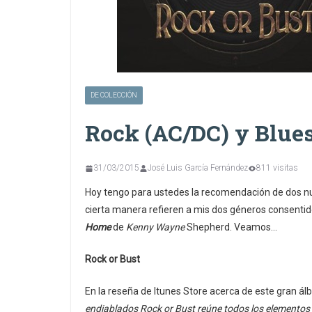
DE COLECCIÓN
Rock (AC/DC) y Blu
31/03/2015
José Luis García Fernández
811 visitas
Hoy tengo para ustedes la recomendación de dos nuev
cierta manera refieren a mis dos géneros consentidos
Home
de
Kenny Wayne
Shepherd. Veamos…
Rock or Bust
En la reseña de Itunes Store acerca de este gran ál
endiablados Rock or Bust reúne todos los elementos