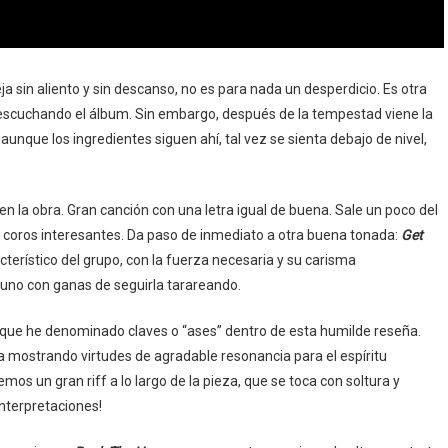
ja sin aliento y sin descanso, no es para nada un desperdicio. Es otra
 escuchando el álbum. Sin embargo, después de la tempestad viene la
 aunque los ingredientes siguen ahí, tal vez se sienta debajo de nivel,
en la obra. Gran canción con una letra igual de buena. Sale un poco del
 coros interesantes. Da paso de inmediato a otra buena tonada:
Get
acterístico del grupo, con la fuerza necesaria y su carisma
uno con ganas de seguirla tarareando.
as que he denominado claves o “ases” dentro de esta humilde reseña.
a mostrando virtudes de agradable resonancia para el espíritu
emos un gran riff a lo largo de la pieza, que se toca con soltura y
interpretaciones!