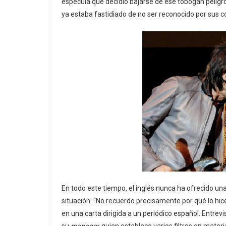
especula que decidió bajarse de ese tobogán pelig
ya estaba fastidiado de no ser reconocido por sus
En todo este tiempo, el inglés nunca ha ofrecido una
situación: “No recuerdo precisamente por qué lo hi
en una carta dirigida a un periódico español. Entre
su
manager,
quien establece varios filtros en mater