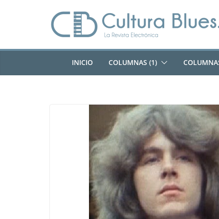
Saltar
al
contenido
INICIO
COLUMNAS (1)
COLUMNAS