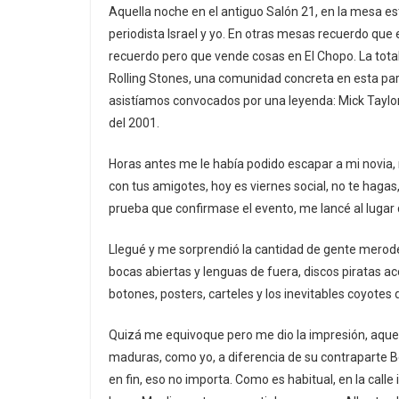
Aquella noche en el antiguo Salón 21, en la mesa 
periodista Israel y yo. En otras mesas recuerdo que
recuerdo pero que vende cosas en El Chopo. La total
Rolling Stones, una comunidad concreta en esta part
asistíamos convocados por una leyenda: Mick Taylor 
del 2001.
Horas antes me le había podido escapar a mi novia, n
con tus amigotes, hoy es viernes social, no te hagas
prueba que confirmase el evento, me lancé al lugar q
Llegué y me sorprendió la cantidad de gente mer
bocas abiertas y lenguas de fuera, discos piratas 
botones, posters, carteles y los inevitables coyotes 
Quizá me equivoque pero me dio la impresión, aquel
maduras, como yo, a diferencia de su contraparte B
en fin, eso no importa. Como es habitual, en la call