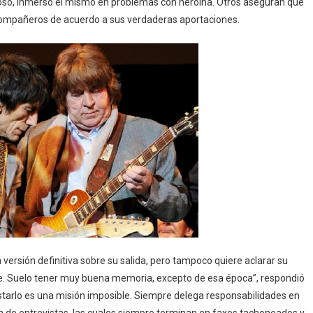
roso, inmerso él mismo en problemas con heroína. Otros aseguran que
 compañeros de acuerdo a sus verdaderas aportaciones.
 versión definitiva sobre su salida, pero tampoco quiere aclarar su
ce. Suelo tener muy buena memoria, excepto de esa época”, respondió
vistarlo es una misión imposible. Siempre delega responsabilidades en
ia de entrevistas, las cuales siempre terminan en faxes tachoneados y