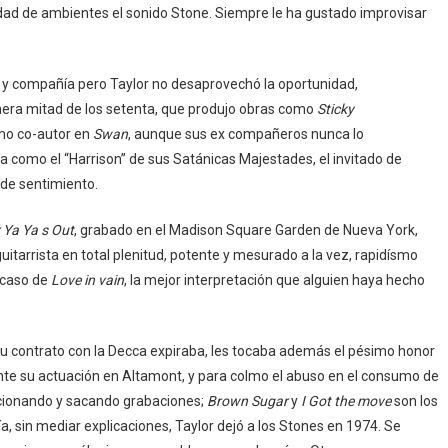
idad de ambientes el sonido Stone. Siempre le ha gustado improvisar
 y compañía pero Taylor no desaprovechó la oportunidad,
imera mitad de los setenta, que produjo obras como
Sticky
omo co-autor en
Swan
, aunque sus ex compañeros nunca lo
a como el “Harrison” de sus Satánicas Majestades, el invitado de
 de sentimiento.
 Ya Ya s Out
, grabado en el Madison Square Garden de Nueva York,
guitarrista en total plenitud, potente y mesurado a la vez, rapidísmo
 caso de
Love in vain
, la mejor interpretación que alguien haya hecho
u contrato con la Decca expiraba, les tocaba además el pésimo honor
nte su actuación en Altamont, y para colmo el abuso en el consumo de
ncionando y sacando grabaciones;
Brown Sugar
y
I Got the move
son los
, sin mediar explicaciones, Taylor dejó a los Stones en 1974. Se