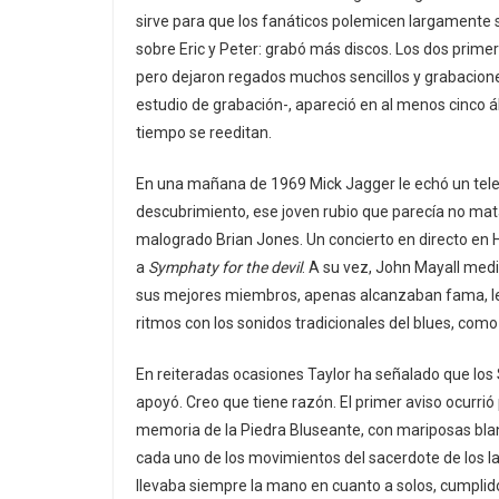
sirve para que los fanáticos polemicen largamente s
sobre Eric y Peter: grabó más discos. Los dos primer
pero dejaron regados muchos sencillos y grabaciones
estudio de grabación-, apareció en al menos cinco ál
tiempo se reeditan.
En una mañana de 1969 Mick Jagger le echó un tele
descubrimiento, ese joven rubio que parecía no matar
malogrado Brian Jones. Un concierto en directo en 
a
Symphaty for the devil
. A su vez, John Mayall med
sus mejores miembros, apenas alcanzaban fama, l
ritmos con los sonidos tradicionales del blues, com
En reiteradas ocasiones Taylor ha señalado que los
apoyó. Creo que tiene razón. El primer aviso ocurri
memoria de la Piedra Bluseante, con mariposas blan
cada uno de los movimientos del sacerdote de los l
llevaba siempre la mano en cuanto a solos, cumplid