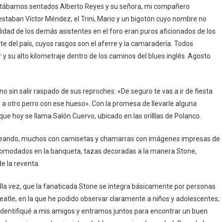
estábamos sentados Alberto Reyes y su señora, mi compañero
 estaban Víctor Méndez, el Trini, Mario y un bigotón cuyo nombre no
idad de los demás asistentes en el foro eran puros aficionados de los
e del país, cuyos rasgos son el aferre y la camaradería. Todos
y su alto kilometraje dentro de los caminos del blues inglés. Agosto
o sin salir raspado de sus reproches: «De seguro te vas a ir de fiesta
, a otro perro con ese hueso». Con la promesa de llevarle alguna
ue hoy se llama Salón Cuervo, ubicado en las orilllas de Polanco.
odeando, muchos con camisetas y chamarras con imágenes impresas de
acomodados en la banqueta, tazas decoradas a la manera Stone,
de la reventa.
la vez, que la fanaticada Stone se integra básicamente por personas
eatle, en la que he podido observar claramente a niños y adolescentes;
e identifiqué a mis amigos y entramos juntos para encontrar un buen