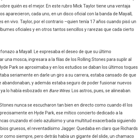
obre quién es el mejor. En este rubro Mick Taylor tiene una ventaja
os aparecieron, cada uno, en un disco oficial con la banda de Mayall,
 en vivo. Taylor, por el contrario –quien tenía 17 años cuando pisó un
bumes oficiales y en otros tantos sencillos y rarezas que cada cierto
fonazo a Mayall. Le expresaba el deseo de que su último
 una mosca, ingresara a la filas de los Rolling Stones para suplir al
Hyde Park se aproximaba y en los estudios se daban los últimos toques
itaba seriamente en darle un giro a su carrera, estaba cansado de que
e abandonaban, y además estaba seguro de poder fusionar nuevos
o ya lo había esbozado en
Bare Wires
. Los astros, pues, se alineaban.
 Stones nunca se escucharon tan bien en directo como cuando él los
ó precisamente en Hyde Park, ese mítico concierto dedicado a la
cas cruzando el cielo azulísimo y una multitud exacerbada siguiendo
abios gruesos, el reventadísimo Jagger. Quedaba en claro que Richards
or como siempre, pero detrás había un gigante del slide, un chamaco