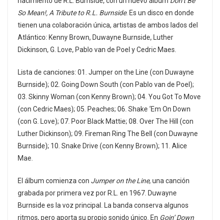
nacimiento de R.L. Burnside, con un nuevo álbum
Don’t Be
So Mean!, A Tribute to R.L. Burnside
. Es un disco en donde
tienen una colaboración única, artistas de ambos lados del
Atlántico: Kenny Brown, Duwayne Burnside, Luther
Dickinson, G. Love, Pablo van de Poel y Cedric Maes.
Lista de canciones: 01. Jumper on the Line (con Duwayne
Burnside); 02. Going Down South (con Pablo van de Poel);
03. Skinny Woman (con Kenny Brown); 04. You Got To Move
(con Cedric Maes); 05. Peaches; 06. Shake ‘Em On Down
(con G. Love); 07. Poor Black Mattie; 08. Over The Hill (con
Luther Dickinson); 09. Fireman Ring The Bell (con Duwayne
Burnside); 10. Snake Drive (con Kenny Brown); 11. Alice
Mae.
El álbum comienza con
Jumper on the Line
, una canción
grabada por primera vez por R.L. en 1967. Duwayne
Burnside es la voz principal. La banda conserva algunos
ritmos, pero aporta su propio sonido único. En
Goin’ Down