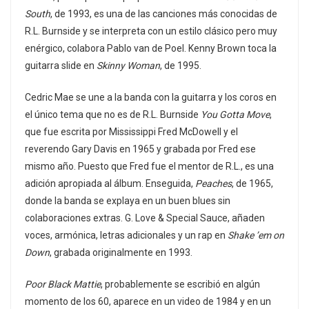
South
, de 1993, es una de las canciones más conocidas de
R.L. Burnside y se interpreta con un estilo clásico pero muy
enérgico, colabora Pablo van de Poel. Kenny Brown toca la
guitarra slide en
Skinny Woman
, de 1995.
Cedric Mae se une a la banda con la guitarra y los coros en
el único tema que no es de R.L. Burnside
You Gotta Move
,
que fue escrita por Mississippi Fred McDowell y el
reverendo Gary Davis en 1965 y grabada por Fred ese
mismo año. Puesto que Fred fue el mentor de R.L., es una
adición apropiada al álbum. Enseguida,
Peaches
, de 1965,
donde la banda se explaya en un buen blues sin
colaboraciones extras. G. Love & Special Sauce, añaden
voces, armónica, letras adicionales y un rap en
Shake ’em on
Down
, grabada originalmente en 1993.
Poor Black Mattie
, probablemente se escribió en algún
momento de los 60, aparece en un video de 1984 y en un