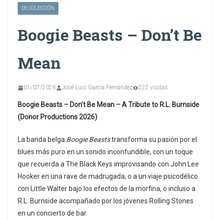
DE COLECCIÓN
Boogie Beasts – Don’t Be
Mean
01/07/2026
José Luis García Fernández
222 visitas
Boogie Beasts – Don’t Be Mean – A Tribute to R.L. Burnside
(Donor Productions 2026)
La banda belga
Boogie Beasts
transforma su pasión por el
blues más puro en un sonido inconfundible, con un toque
que recuerda a The Black Keys improvisando con John Lee
Hooker en una rave de madrugada, o a un viaje psicodélico
con Little Walter bajo los efectos de la morfina, o incluso a
R.L. Burnside acompañado por los jóvenes Rolling Stones
en un concierto de bar.