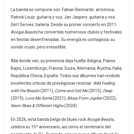
La banda se compone con: Fabian Bennardo: armónica;
Patrick Louis: guitarra y voz; Jan Jaspers: guitarra y voz;
Gert Servies: batería. Desde su primer concierto en 2011,
Boogie Beasts
ha convertido numerosos clubes y festivales
en fiestas desenfrenadas. Su energía es contagiosa, su
sonido crudo, pero irresistible.
Allá donde van, su presencia deja huella: Bélgica, Países
Bajos, Luxemburgo, Francia, Suiza, Alemania, Austria, Italia,
República Checa, España. Todos sus álbumes han recibido
excelentes críticas de prestigiosas revistas:
Wild Feeling
with the Beasts
(2011),
Come and Get Me
(2015);
Deep
(2019);
Love Me Some
(2021);
Blues From Jupiter
(2022);
Neon Skies & Different Highs
(2024).
En 2026, esta banda belga de blues rock
Boogie Beasts
,
celebra su 15º aniversario, así como el centenario del