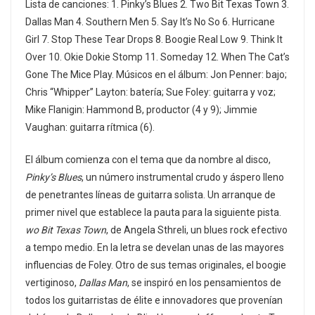
Lista de canciones: 1. Pinky’s Blues 2. Two Bit Texas Town 3.
Dallas Man 4. Southern Men 5. Say It’s No So 6. Hurricane
Girl 7. Stop These Tear Drops 8. Boogie Real Low 9. Think It
Over 10. Okie Dokie Stomp 11. Someday 12. When The Cat’s
Gone The Mice Play. Músicos en el álbum: Jon Penner: bajo;
Chris “Whipper” Layton: batería; Sue Foley: guitarra y voz;
Mike Flanigin: Hammond B, productor (4 y 9); Jimmie
Vaughan: guitarra rítmica (6).
El álbum comienza con el tema que da nombre al disco,
Pinky’s Blues
, un número instrumental crudo y áspero lleno
de penetrantes líneas de guitarra solista. Un arranque de
primer nivel que establece la pauta para la siguiente pista.
wo Bit Texas Town
, de Angela Sthreli, un blues rock efectivo
a tempo medio. En la letra se develan unas de las mayores
influencias de Foley. Otro de sus temas originales, el boogie
vertiginoso,
Dallas Man
, se inspiró en los pensamientos de
todos los guitarristas de élite e innovadores que provenían