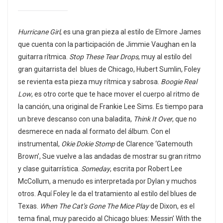
Hurricane Girl
, es una gran pieza al estilo de Elmore James
que cuenta con la participación de Jimmie Vaughan en la
guitarra rítmica.
Stop These Tear Drops
, muy al estilo del
gran guitarrista del blues de Chicago, Hubert Sumlin, Foley
se revienta esta pieza muy rítmica y sabrosa.
Boogie Real
Low
, es otro corte que te hace mover el cuerpo al ritmo de
la canción, una original de Frankie Lee Sims. Es tiempo para
un breve descanso con una baladita,
Think It Over
, que no
desmerece en nada al formato del álbum. Con el
instrumental,
Okie Dokie Stomp
de Clarence ‘Gatemouth
Brown’, Sue vuelve a las andadas de mostrar su gran ritmo
y clase guitarrística.
Someday
, escrita por Robert Lee
McCollum, a menudo es interpretada por Dylan y muchos
otros. Aquí Foley le da el tratamiento al estilo del blues de
Texas.
When The Cat’s Gone The Mice Play
de Dixon, es el
tema final, muy parecido al Chicago blues: Messin’ With the